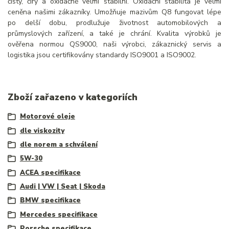
čistý, čirý a oxidačně velmi stabilní. Oxidační stabilita je velmi
ceněna našimi zákazníky. Umožňuje mazivům Q8 fungovat lépe
po delší dobu, prodlužuje životnost automobilových a
průmyslových zařízení, a také je chrání. Kvalita výrobků je
ověřena normou QS9000, naši výrobci, zákaznický servis a
logistika jsou certifikovány standardy ISO9001 a ISO9002.
Zboží zařazeno v kategoriích
Motorové oleje
dle viskozity
dle norem a schválení
5W-30
ACEA specifikace
Audi | VW | Seat | Skoda
BMW specifikace
Mercedes specifikace
Porsche specifikace