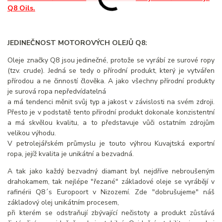
Q8 Oils.
JEDINEČNOST MOTOROVÝCH OLEJŮ Q8:
Oleje značky Q8 jsou jedinečné, protože se vyrábí ze surové ropy
(tzv. crude). Jedná se tedy o přírodní produkt, který je vytvářen
přírodou a ne činností člověka. A jako všechny přírodní produkty
je surová ropa nepředvídatelná
a má tendenci měnit svůj typ a jakost v závislosti na svém zdroji.
Přesto je v podstatě tento přírodní produkt dokonale konzistentní
a má skvělou kvalitu, a to představuje vůči ostatním zdrojům
velikou výhodu.
V petrolejářském průmyslu je touto výhrou Kuvajtská exportní
ropa, jejíž kvalita je unikátní a bezvadná.
A tak jako každý bezvadný diamant byl nejdříve nebroušeným
drahokamem, tak nejlépe "řezané" základové oleje se vyrábějí v
rafinérii Q8´s Europoort v Nizozemí. Zde "dobrušujeme" náš
základový olej unikátním procesem,
při kterém se odstraňují zbývající nečistoty a produkt zůstává