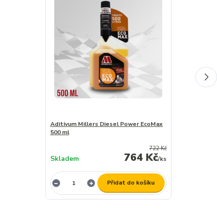
Aditivum Millers Diesel Power EcoMax
Aditivum Mill
500 ml
500 ml
722 Kč
764 Kč
Skladem
Skladem
/
ks
Přidat do košíku