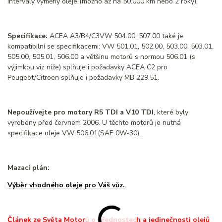
intervaly výměny oleje (možno až na 50.000 km nebo 2 roky).
Specifikace:
ACEA A3/B4/C3VW 504.00, 507.00 také je
kompatibilní se specifikacemi: VW 501.01, 502.00, 503.00, 503.01,
505.00, 505.01, 506.00 a většinu motorů s normou 506.01 (s
výjimkou viz níže) splňuje i požadavky ACEA C2 pro
Peugeot/Citroen splňuje i požadavky MB 229.51.
Nepoužívejte pro motory R5 TDI a V10 TDI
, které byly
vyrobeny před červnem 2006. U těchto motorů je nutná
specifikace oleje VW 506.01(SAE 0W-30).
Mazací plán:
Výběr vhodného oleje pro Váš vůz.
Článek ze Světa Motorů o přednostech a jedinečnosti olejů