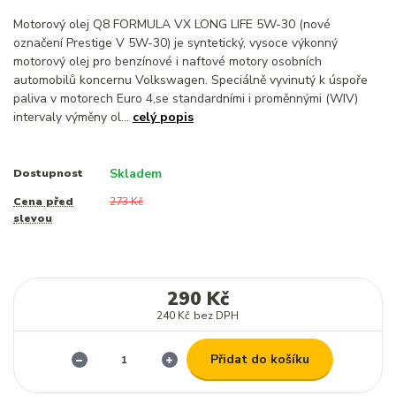
Motorový olej Q8 FORMULA VX LONG LIFE 5W-30 (nové
označení Prestige V 5W-30) je syntetický, vysoce výkonný
motorový olej pro benzínové i naftové motory osobních
automobilů koncernu Volkswagen. Speciálně vyvinutý k úspoře
paliva v motorech Euro 4,se standardními i proměnnými (WIV)
intervaly výměny ol...
celý popis
Skladem
Dostupnost
Cena před
273 Kč
slevou
290 Kč
240 Kč
bez DPH
Přidat do košíku