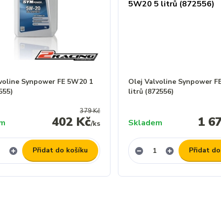
lvoline Synpower FE 5W20 1
Olej Valvoline Synpower F
2555)
litrů (872556)
379 Kč
402 Kč
1 6
em
Skladem
/
ks
Přidat do košíku
Přidat do