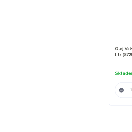
Olej Va
litr (87
Sklad