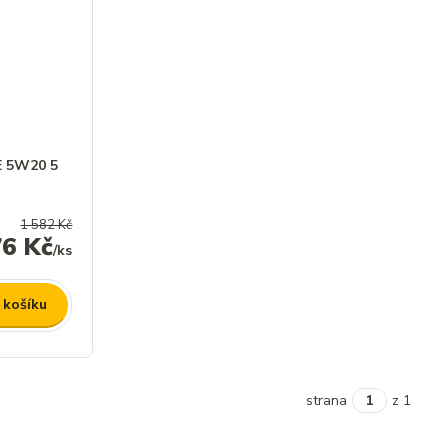
E 5W20 5
1 582 Kč
76 Kč
/
ks
 košíku
strana
z 1