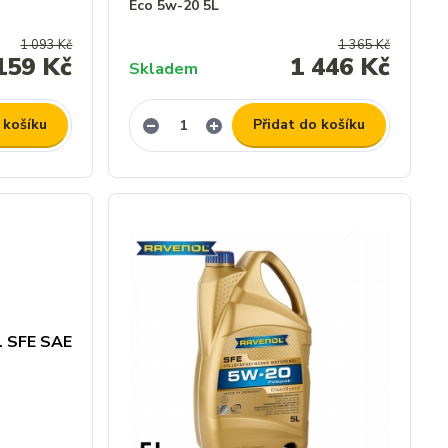
Eco 5w-20 5L
1 093 Kč
1 365 Kč
159 Kč
1 446 Kč
Skladem
 košíku
Přidat do košíku