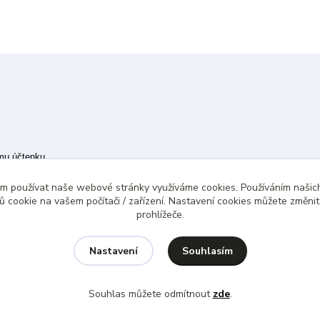
ímu účtenku.
 případě technického výpadku pak nejpozději do 48 hodin.
ám používat naše webové stránky využíváme cookies. Používáním našich
 cookie na vašem počítači / zařízení. Nastavení cookies můžete změni
prohlížeče.
Souhlasím
Nastavení
Souhlas můžete odmítnout
zde
.