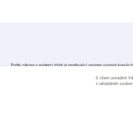
Podle zákona o evidenci tržeb je prodávající povinen vystavit kupujíc
Zároveň je povinen zaevidovat přijatou tržbu u správce daně online; v
S cílem usnadnit V
s ukládáním souborů