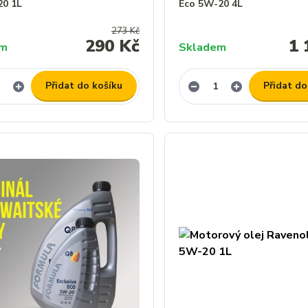
20 1L
Eco 5W-20 4L
273 Kč
290 Kč
1 
em
Skladem
Přidat do košíku
Přidat do