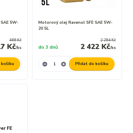
E SAE 5W-
Motorový olej Ravenol SFE SAE 5W-
20 5L
488 Kč
2 284 Kč
17 Kč
2 422 Kč
do 3 dnů
/
ks
/
ks
 košíku
Přidat do košíku