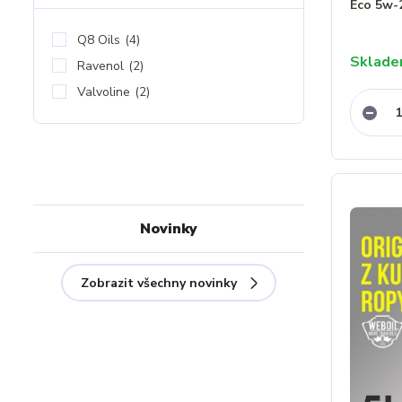
Eco 5w-
Q8 Oils
(4)
Sklad
Ravenol
(2)
Valvoline
(2)
Novinky
Zobrazit všechny novinky