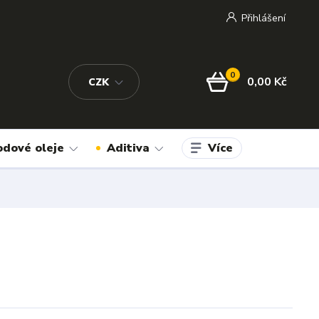
Přihlášení
0
0,00 Kč
CZK
Více
odové oleje
Aditiva