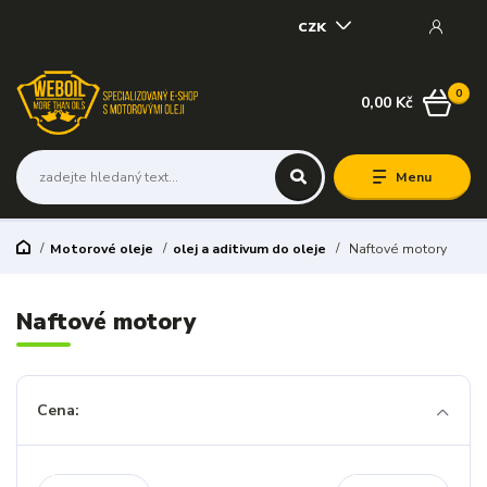
CZK
0
0,00 Kč
Menu
Motorové oleje
olej a aditivum do oleje
Naftové motory
Naftové motory
Cena: