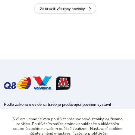
Zobrazit všechny novinky
Podle zákona o evidenci tržeb je prodávající povinen vystavit
kupujícímu účtenku.
S cílem usnadnit Vám používat naše webové stránky využíváme
Zároveň je povinen zaevidovat přijatou tržbu u správce daně online; v
cookies. Používáním našich stránek souhlasíte s ukládáním
případě technického výpadku pak nejpozději do 48 hodin.
souborů cookie na vašem počítači / zařízení. Nastavení cookies
můžete změnit v nastavení vašeho prohlížeče.