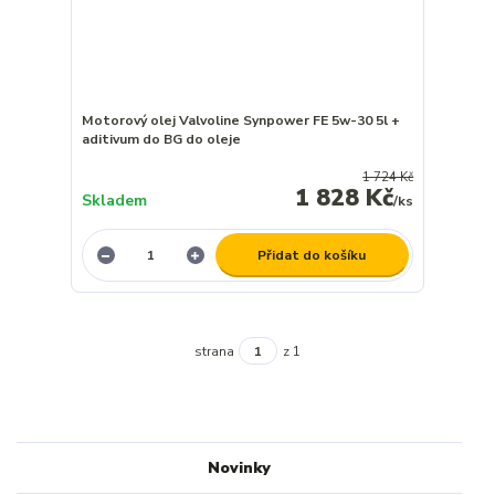
Motorový olej Valvoline Synpower FE 5w-30 5l +
aditivum do BG do oleje
1 724 Kč
1 828 Kč
Skladem
/
ks
Přidat do košíku
strana
z 1
Novinky