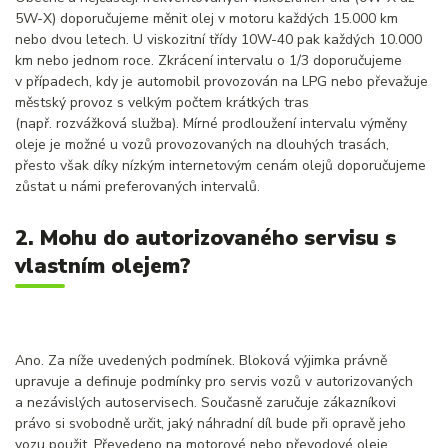
5W-X) doporučujeme měnit olej v motoru každých 15.000 km
nebo dvou letech. U viskozitní třídy 10W-40 pak každých 10.000
km nebo jednom roce. Zkrácení intervalu o 1/3 doporučujeme
v případech, kdy je automobil provozován na LPG nebo převažuje
městský provoz s velkým počtem krátkých tras
(např. rozvážková služba). Mírné prodloužení intervalu výměny
oleje je možné u vozů provozovaných na dlouhých trasách,
přesto však díky nízkým internetovým cenám olejů doporučujeme
zůstat u námi preferovaných intervalů.
2. Mohu do autorizovaného servisu s
vlastním olejem?
Ano. Za níže uvedených podmínek. Bloková výjimka právně
upravuje a definuje podmínky pro servis vozů v autorizovaných
a nezávislých autoservisech. Současně zaručuje zákazníkovi
právo si svobodně určit, jaký náhradní díl bude při opravě jeho
vozu použit. Převedeno na motorové nebo převodové oleje.