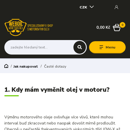
CZK
0
0,00 Kč
Menu
Jak nakupovat
Časté dotazy
1. Kdy mám vyměnit olej v motoru?
Výměnu motorového oleje ovlivňuje více vlivů, které mohou
interval buď zkracovat nebo naopak dovolit mírně prodloužit.
Obecně u nejčastěji frekventovaných viskozitních tříd (0W-X až