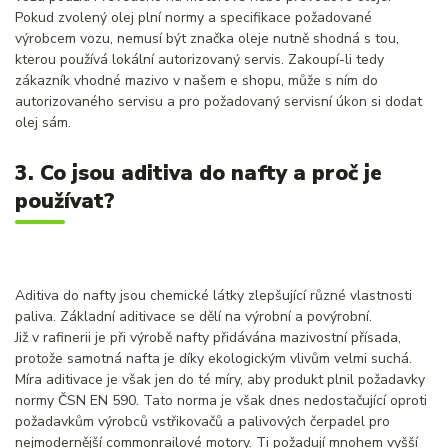
Pokud zvolený olej plní normy a specifikace požadované
výrobcem vozu, nemusí být značka oleje nutně shodná s tou,
kterou používá lokální autorizovaný servis. Zakoupí-li tedy
zákazník vhodné mazivo v našem e shopu, může s ním do
autorizovaného servisu a pro požadovaný servisní úkon si dodat
olej sám.
3. Co jsou aditiva do nafty a proč je
používat?
Aditiva do nafty jsou chemické látky zlepšující různé vlastnosti
paliva. Základní aditivace se dělí na výrobní a povýrobní.
Již v rafinerii je při výrobě nafty přidávána mazivostní přísada,
protože samotná nafta je díky ekologickým vlivům velmi suchá.
Míra aditivace je však jen do té míry, aby produkt plnil požadavky
normy ČSN EN 590. Tato norma je však dnes nedostačující oproti
požadavkům výrobců vstřikovačů a palivových čerpadel pro
nejmodernější commonrailové motory. Ti požadují mnohem vyšší