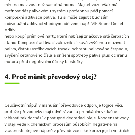
míru na mazivost než samotná norma. Majitel vozu však má
možnost dát palivovému systému potřebnou péči pomocí
komplexní aditivace paliva. Tu si může zajistit buď sám
individuální aditivací vhodným aditivem, např. VIF Super Diesel
Aditiv
nebo koupí prémiové nafty, které nabízejí značkové sítě čerpacích
stanic. Komplexní aditivací zákazník získává zvýšenou mazivost
paliva, čistotu vstřikovacích trysek, ochranu palivového čerpadla,
zvýšení cetanového čísla a snížení spotřeby paliva plus ochranu
motoru před negativními účinky biosložky.
4. Proč měnit převodový olej?
Celoživotní náplň v manuální převodovce odporuje logice věci,
protože převodovky mají odvětrávání a pronikáním vzdušné
vlhkosti tak dochází k postupné degradaci oleje. Kondenzát vody
v oleji vede k chemickým procesům působícím negativně na
vlastnosti olejové náplně v převodovce i ke korozi jejích vnitřních