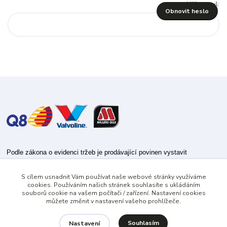
Váš e-mail:
Obnovit heslo
Podle zákona o evidenci tržeb je prodávající povinen vystavit
kupujícímu účtenku.
S cílem usnadnit Vám používat naše webové stránky využíváme
Zároveň je povinen zaevidovat přijatou tržbu u správce daně online; v
cookies. Používáním našich stránek souhlasíte s ukládáním
případě technického výpadku pak nejpozději do 48 hodin.
souborů cookie na vašem počítači / zařízení. Nastavení cookies
můžete změnit v nastavení vašeho prohlížeče.
Souhlasím
Nastavení