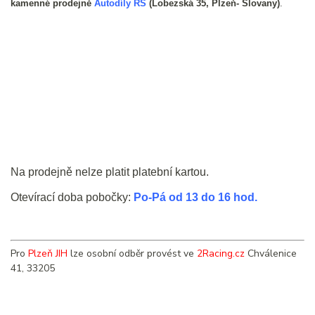
kamenné prodejně
Autodíly RS
(Lobezská 35, Plzeň- Slovany)
.
Na prodejně nelze platit platební kartou.
Otevírací doba pobočky:
Po-Pá od 13 do 16 hod.
Pro
Plzeň JIH
lze osobní odběr provést ve
2Racing.cz
Chválenice
41, 33205