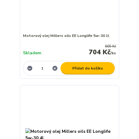
Motorový olej Millers oils EE Longlife 5w-30 1l
665 Kč
704 Kč
Skladem
/
ks
Přidat do košíku