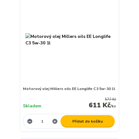
Motorový olej Millers oils EE Longlife C3 5w-30 1l
577 Kč
611 Kč
Skladem
/
ks
Přidat do košíku