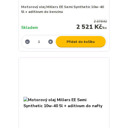
Motorový olej Millers EE Semi Synthetic 10w-40
5l + aditivum do benzinu
2 378 Kč
2 521 Kč
Skladem
/
ks
Přidat do košíku