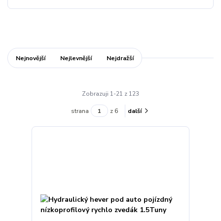
Nejnovější
Nejlevnější
Nejdražší
Zobrazuji 1-21 z 123
strana
z 6
další