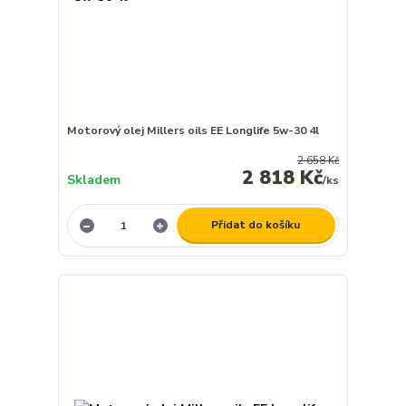
Motorový olej Millers oils EE Longlife 5w-30 4l
2 658 Kč
2 818 Kč
Skladem
/
ks
Přidat do košíku