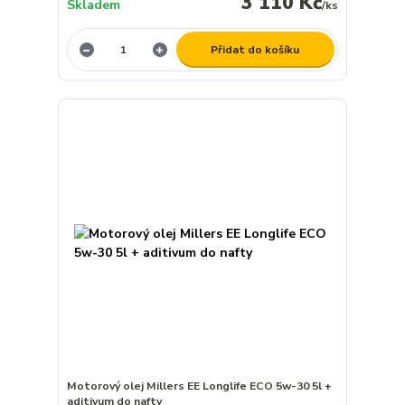
3 110 Kč
Skladem
/
ks
Přidat do košíku
Motorový olej Millers EE Longlife ECO 5w-30 5l +
aditivum do nafty