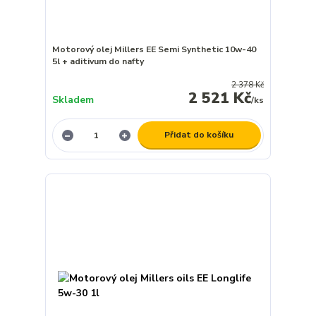
Motorový olej Millers EE Semi Synthetic 10w-40
5l + aditivum do nafty
2 378 Kč
2 521 Kč
Skladem
/
ks
Přidat do košíku