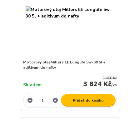
Motorový olej Millers EE Longlife 5w-30 5l +
aditivum do nafty
3 608 Kč
3 824 Kč
Skladem
/
ks
Přidat do košíku