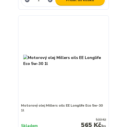
Motorový olej Millers oils EE Longlife Eco 5w-30
1l
533 Kč
565 Kč
Skladem
/
ks