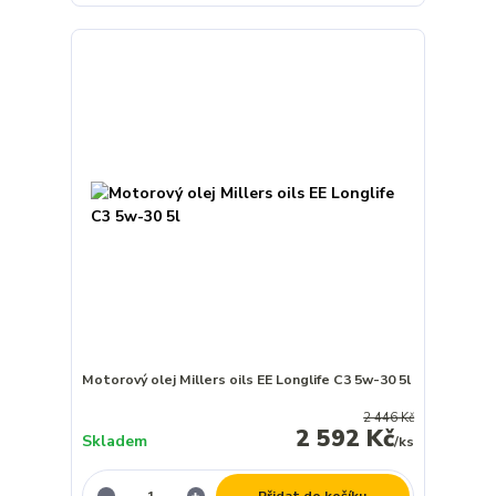
Motorový olej Millers oils EE Longlife C3 5w-30 5l
2 446 Kč
2 592 Kč
Skladem
/
ks
Přidat do košíku