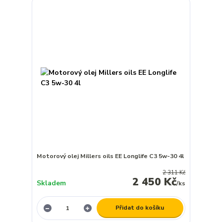
Motorový olej Millers oils EE Longlife C3 5w-30 4l
2 311 Kč
2 450 Kč
Skladem
/
ks
Přidat do košíku