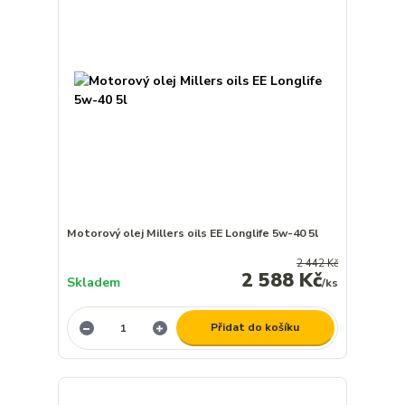
Motorový olej Millers oils EE Longlife 5w-40 5l
2 442 Kč
2 588 Kč
Skladem
/
ks
Přidat do košíku