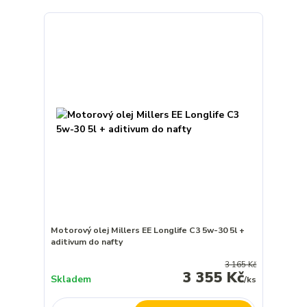
Motorový olej Millers EE Longlife C3 5w-30 5l +
aditivum do nafty
3 165 Kč
3 355 Kč
Skladem
/
ks