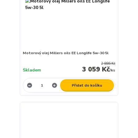
Motorový olej Millers oils EE Longlife 5w-30 5l
2 886 Kč
3 059 Kč
Skladem
/
ks
Přidat do košíku