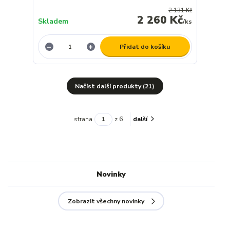
2 131 Kč
2 260 Kč
Skladem
/
ks
Přidat do košíku
Načíst další produkty (21)
strana
z 6
další
Novinky
Zobrazit všechny novinky