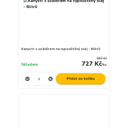
Kanystr s uzávěrem na vypouštěný olej - 6litrů
687 Kč
727 Kč
Skladem
/
ks
Přidat do košíku