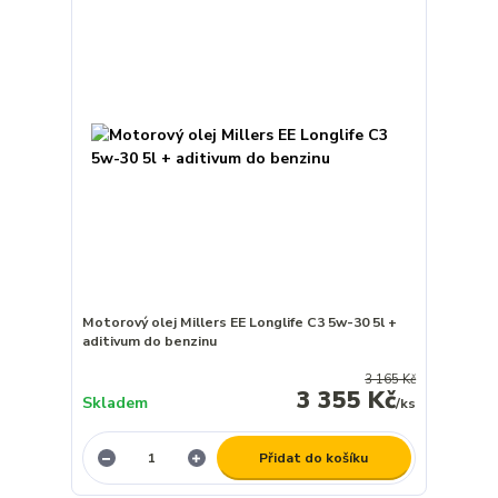
Motorový olej Millers EE Longlife C3 5w-30 5l +
aditivum do benzinu
3 165 Kč
3 355 Kč
Skladem
/
ks
Přidat do košíku