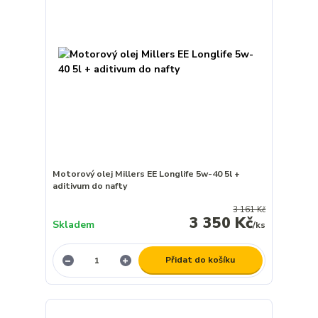
Motorový olej Millers EE Longlife 5w-40 5l +
aditivum do nafty
3 161 Kč
3 350 Kč
Skladem
/
ks
Přidat do košíku