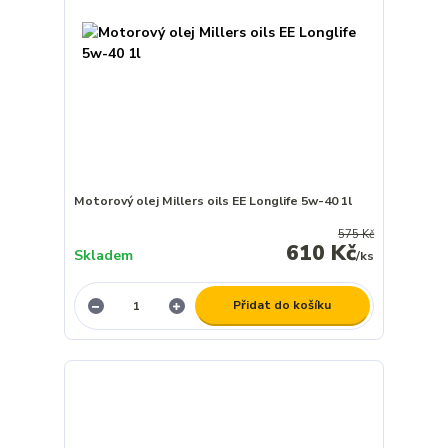
Motorový olej Millers oils EE Longlife 5w-40 1l
575 Kč
610 Kč
Skladem
/
ks
Přidat do košíku