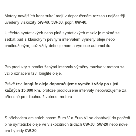
Motory novějších konstrukcí mají v doporučeném rozsahu nejčastěji
uvedeny viskozity
5W-40
,
5W-30
, popř.
0W-40
.
U těchto syntetických nebo plně syntetických maziv je možné se
setkat buď s klasickým pevným intervalem výměny oleje nebo
prodlouženým, což vždy definuje norma výrobce automobilu.
Pro produkty s prodlouženými intervaly výměny maziva v motoru se
vžilo označení tzv. longlife oleje.
Právě
tzv. longlife oleje doporučujeme vyměnit vždy po ujetí
každých 15.000 km
, protože prodloužené intervaly nepovažujeme za
přínosné pro dlouhou životnost motoru.
S příchodem emisních norem Euro V a Euro VI se dostávají do popředí
plně syntetické oleje ve viskozitních třídách
0W-30
,
5W-20
nebo nově
pro hybridy
0W-20
.