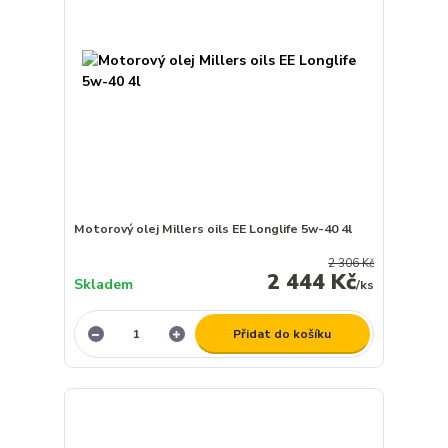
Motorový olej Millers oils EE Longlife 5w-40 4l
2 306 Kč
2 444 Kč
Skladem
/
ks
Přidat do košíku