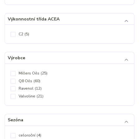
Výkonnostní třída ACEA
C2
(5)
Výrobce
Millers Oils
(25)
Q8 Oils
(60)
Ravenol
(12)
Valvoline
(21)
Sezóna
celoroční
(4)