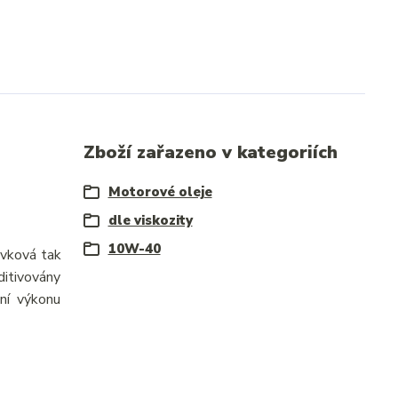
Zboží zařazeno v kategoriích
Motorové oleje
dle viskozity
10W-40
ávková tak
ditivovány
ení výkonu