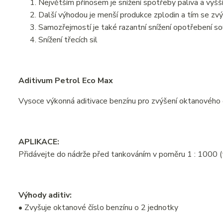
Největším přínosem je snížení spotřeby paliva a vyšš
Další výhodou je menší produkce zplodin a tím se zvýš
Samozřejmostí je také razantní snížení opotřebení s
Snížení třecích sil
Aditivum Petrol Eco Max
Vysoce výkonná aditivace benzínu pro zvýšení oktanového čís
APLIKACE:
Přidávejte do nádrže před tankováním v poměru 1 : 1000 (t.j
Výhody aditiv:
• Zvyšuje oktanové číslo benzínu o 2 jednotky