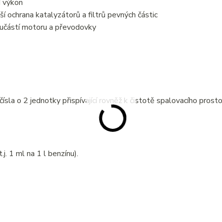
í výkon
í ochrana katalyzátorů a filtrů pevných částic
oučástí motoru a převodovky
la o 2 jednotky přispívající rovněž k čistotě spalovacího prosto
. 1 ml na 1 l benzínu).