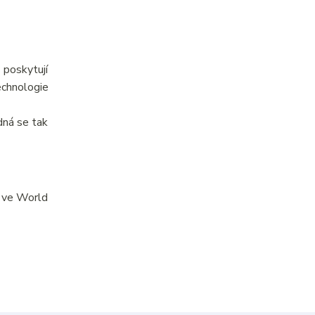
 poskytují
echnologie
dná se tak
o ve World