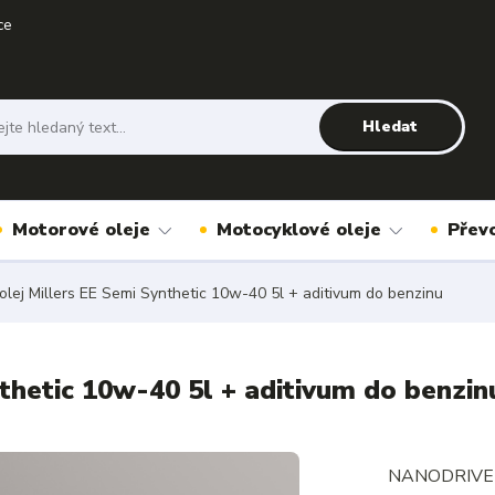
ce
Hledat
Motorové oleje
Motocyklové oleje
Přev
lej Millers EE Semi Synthetic 10w-40 5l + aditivum do benzinu
thetic 10w-40 5l + aditivum do benzin
NANODRIVE Lo