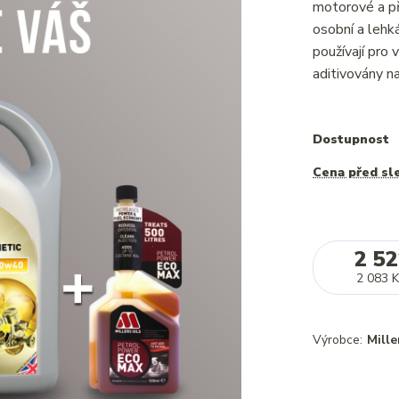
motorové a př
osobní a lehká
používají pro
aditivovány na
Dostupnost
Cena před sl
2 52
2 083 K
Výrobce:
Mille