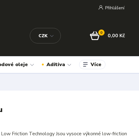
Přihlášení
0
0,00 Kč
CZK
Více
odové oleje
Aditiva
u
w Friction Technology Jsou vysoce výkonné low-friction