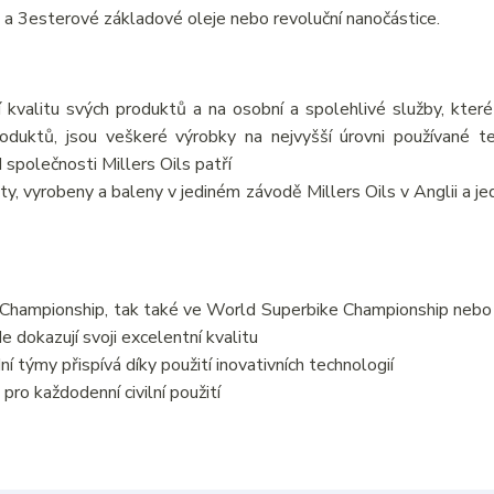
 a 3esterové základové oleje nebo revoluční nanočástice.
 kvalitu svých produktů a na osobní a spolehlivé služby, které
oduktů, jsou veškeré výrobky na nejvyšší úrovni používané t
společnosti Millers Oils patří
y, vyrobeny a baleny v jediném závodě Millers Oils v Anglii a je
ly Championship, tak také ve World Superbike Championship neb
 dokazují svoji excelentní kvalitu
 týmy přispívá díky použití inovativních technologií
pro každodenní civilní použití