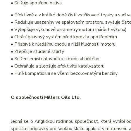
• Snižuje spotřebu paliva
• Efektivně a v krátké době čistí vstřikovací trysky a sací v
• Redukuje usazeniny ve spalovacím prostoru, zvyšuje čisto
• Vylepšuje výkonové parametry motoru (nárůst výkonu)
• Chrání palivový systém před korozí a opotřebením
• Přispívá k hladšímu chodu a nižší hlučnosti motoru
• Zlepšuje studené starty
• Snížení emisí uhlovodíku a oxidu uhličitého
• Ochraňuje a zlepšuje efektivitu katalyzátoru
• Plně kompatibilní se všemi bezolovnatými benzíny
O společnosti Millers Oils Ltd.
Jedná se o Anglickou rodinnou společnost, která vyrábí od
speciální přípravky pro širokou škálu aplikací v motorismu