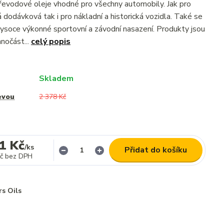
evodové oleje vhodné pro všechny automobily. Jak pro
 dodávková tak i pro nákladní a historická vozidla. Také se
 vysoce výkonné sportovní a závodní nasazení. Produkty jsou
nočást...
celý popis
Skladem
evou
2 378 Kč
1 Kč
/
ks
Přidat do košíku
č
bez DPH
rs Oils