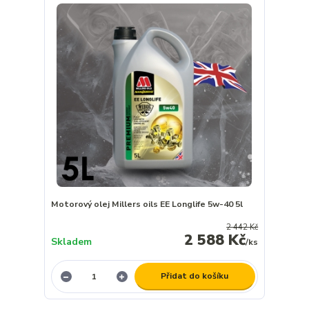
Motorový olej Millers oils EE Longlife 5w-40 5l
2 442 Kč
2 588 Kč
Skladem
/
ks
Přidat do košíku