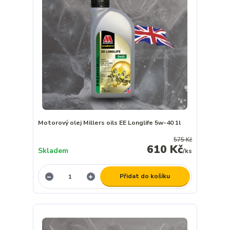
Motorový olej Millers oils EE Longlife 5w-40 1l
575 Kč
610 Kč
Skladem
/
ks
Přidat do košíku