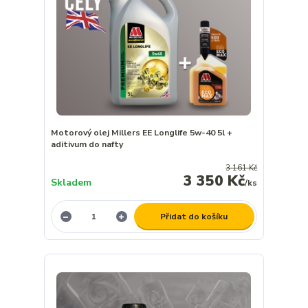
Motorový olej Millers EE Longlife 5w-40 5l +
aditivum do nafty
3 161 Kč
3 350 Kč
Skladem
/
ks
Přidat do košíku