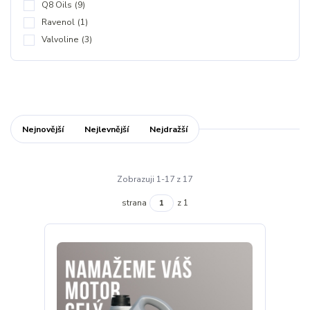
Q8 Oils
(9)
Ravenol
(1)
Valvoline
(3)
Nejnovější
Nejlevnější
Nejdražší
Zobrazuji 1-17 z 17
strana
z 1