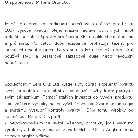
O společnosti Millers Oils Ltd.
Jedná se o Anglickou rodinnou společnost, která vyrábí od roku
1887 vysoce kvalitní oleje, maziva, aditiva pohonných hmot
a další speciální přípravky pro širokou škálu aplikací v motorismu
a průmyslu. Po celou dobu existence prokazuje talent pro
inovativní řešení a prvenství v oboru, když u mnohých produktů
používá PAO a 3esterové základové oleje nebo revoluční
nanočástice.
Společnost Millers Oils Ltd. klade silný důraz excelentní kvalitu
svých produktů a na osobní a spolehlivé služby, které poskytují
svým zákazníkům. Pomocí stálých investicí do vývoje produktů,
jsou veškeré výrobky na nejvyšší úrovni používané technologie
a systému výstupní kontroly kvality. Díky tomu výrobky od
společnosti Millers Oils patří
k nejpokrokovějším na světě. Všechny produkty jsou vyvinuty,
vyrobeny a baleny v jediném závodě Millers Oils v Anglii a jedná
se tak o originály firmy.