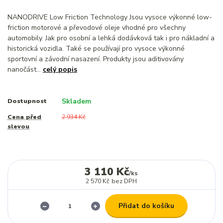
NANODRIVE Low Friction Technology Jsou vysoce výkonné low-
friction motorové a převodové oleje vhodné pro všechny
automobily. Jak pro osobní a lehká dodávková tak i pro nákladní a
historická vozidla. Také se používají pro vysoce výkonné
sportovní a závodní nasazení. Produkty jsou aditivovány
nanočást...
celý popis
Skladem
Dostupnost
Cena před
2 934 Kč
slevou
3 110 Kč
/
ks
2 570 Kč
bez DPH
Přidat do košíku