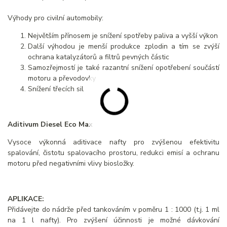
Výhody pro civilní automobily:
Největším přínosem je snížení spotřeby paliva a vyšší výkon
Další výhodou je menší produkce zplodin a tím se zvýší
ochrana katalyzátorů a filtrů pevných částic
Samozřejmostí je také razantní snížení opotřebení součástí
motoru a převodovky
Snížení třecích sil
Aditivum Diesel Eco Max
Vysoce výkonná aditivace nafty pro zvýšenou efektivitu
spalování, čistotu spalovacího prostoru, redukci emisí a ochranu
motoru před negativními vlivy biosložky.
APLIKACE:
Přidávejte do nádrže před tankováním v poměru 1 : 1000 (t.j. 1 ml
na 1 l nafty). Pro zvýšení účinnosti je možné dávkování