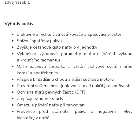
zdvojnásobit.
Výhody aditiv:
Efektivně a rychle čistí vstřikovače a spalovací prostor
Snížení spotřeby paliva
Zvyšuje cetanové číslo nafty o 4 jednotky
Vylepšuje výkonové parametry motoru (nárůst výkonu
a kroutícího momentu)
Maže palivová čerpadla a chrání palivový systém před
korozí a opotřebením
Přispívá k hladšímu chodu a nižší hlučnosti motoru
Razantní snížení emisí (uhlovodík, oxid uhličitý) a kouřivosti
Ochrana filtrů pevných částic (DPF)
Zlepšuje studené starty
Omezuje pěnění nafty při tankování
Prevence před stárnutím paliva a negativními vlivy
biosložky v naftě