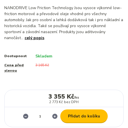
NANODRIVE Low Friction Technology Jsou vysoce výkonné low-
friction motorové a převodové oleje vhodné pro všechny
automobily. Jak pro osobní a lehká dodávková tak i pro nákladní a
historická vozidla. Také se používají pro vysoce výkonné
sportovní a závodní nasazení. Produkty jsou aditivovány
nanočást...
celý popis
Skladem
Dostupnost
Cena před
3 165 Kč
slevou
3 355 Kč
/
ks
2 773 Kč
bez DPH
Přidat do košíku