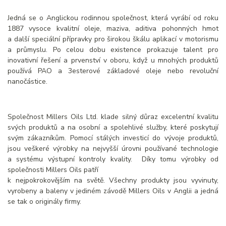
Jedná se o Anglickou rodinnou společnost, která vyrábí od roku
1887 vysoce kvalitní oleje, maziva, aditiva pohonných hmot
a další speciální přípravky pro širokou škálu aplikací v motorismu
a průmyslu. Po celou dobu existence prokazuje talent pro
inovativní řešení a prvenství v oboru, když u mnohých produktů
používá PAO a 3esterové základové oleje nebo revoluční
nanočástice.
Společnost Millers Oils Ltd. klade silný důraz excelentní kvalitu
svých produktů a na osobní a spolehlivé služby, které poskytují
svým zákazníkům. Pomocí stálých investicí do vývoje produktů,
jsou veškeré výrobky na nejvyšší úrovni používané technologie
a systému výstupní kontroly kvality. Díky tomu výrobky od
společnosti Millers Oils patří
k nejpokrokovějším na světě. Všechny produkty jsou vyvinuty,
vyrobeny a baleny v jediném závodě Millers Oils v Anglii a jedná
se tak o originály firmy.