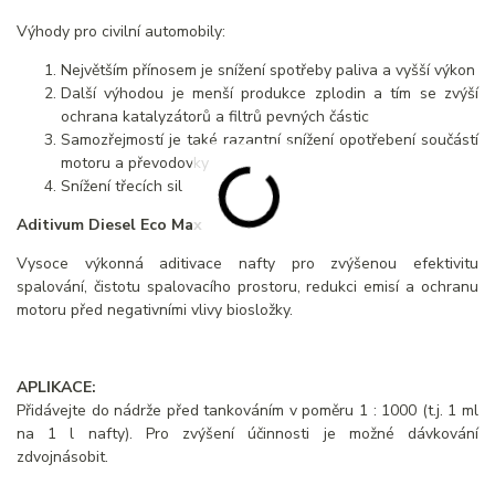
Výhody pro civilní automobily:
Největším přínosem je snížení spotřeby paliva a vyšší výkon
Další výhodou je menší produkce zplodin a tím se zvýší
ochrana katalyzátorů a filtrů pevných částic
Samozřejmostí je také razantní snížení opotřebení součástí
motoru a převodovky
Snížení třecích sil
Aditivum Diesel Eco Max
Vysoce výkonná aditivace nafty pro zvýšenou efektivitu
spalování, čistotu spalovacího prostoru, redukci emisí a ochranu
motoru před negativními vlivy biosložky.
APLIKACE:
Přidávejte do nádrže před tankováním v poměru 1 : 1000 (t.j. 1 ml
na 1 l nafty). Pro zvýšení účinnosti je možné dávkování
zdvojnásobit.