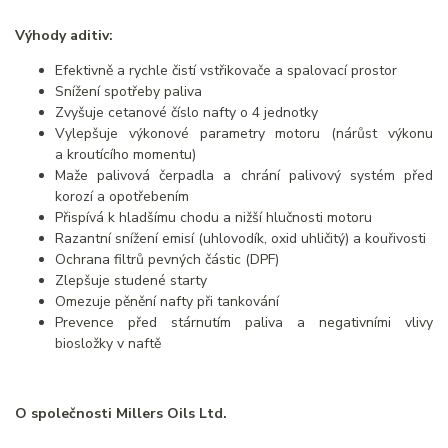
Výhody aditiv:
Efektivně a rychle čistí vstřikovače a spalovací prostor
Snížení spotřeby paliva
Zvyšuje cetanové číslo nafty o 4 jednotky
Vylepšuje výkonové parametry motoru (nárůst výkonu
a kroutícího momentu)
Maže palivová čerpadla a chrání palivový systém před
korozí a opotřebením
Přispívá k hladšímu chodu a nižší hlučnosti motoru
Razantní snížení emisí (uhlovodík, oxid uhličitý) a kouřivosti
Ochrana filtrů pevných částic (DPF)
Zlepšuje studené starty
Omezuje pěnění nafty při tankování
Prevence před stárnutím paliva a negativními vlivy
biosložky v naftě
O společnosti Millers Oils Ltd.