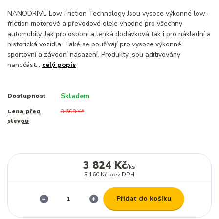
NANODRIVE Low Friction Technology Jsou vysoce výkonné low-
friction motorové a převodové oleje vhodné pro všechny
automobily. Jak pro osobní a lehká dodávková tak i pro nákladní a
historická vozidla. Také se používají pro vysoce výkonné
sportovní a závodní nasazení. Produkty jsou aditivovány
nanočást...
celý popis
Skladem
Dostupnost
Cena před
3 608 Kč
slevou
3 824 Kč
/
ks
3 160 Kč
bez DPH
Přidat do košíku