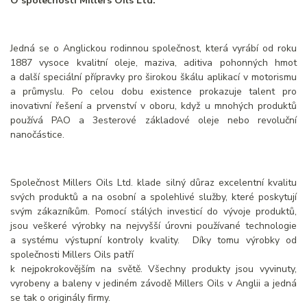
O společnosti Millers Oils Ltd.
Jedná se o Anglickou rodinnou společnost, která vyrábí od roku
1887 vysoce kvalitní oleje, maziva, aditiva pohonných hmot
a další speciální přípravky pro širokou škálu aplikací v motorismu
a průmyslu. Po celou dobu existence prokazuje talent pro
inovativní řešení a prvenství v oboru, když u mnohých produktů
používá PAO a 3esterové základové oleje nebo revoluční
nanočástice.
Společnost Millers Oils Ltd. klade silný důraz excelentní kvalitu
svých produktů a na osobní a spolehlivé služby, které poskytují
svým zákazníkům. Pomocí stálých investicí do vývoje produktů,
jsou veškeré výrobky na nejvyšší úrovni používané technologie
a systému výstupní kontroly kvality. Díky tomu výrobky od
společnosti Millers Oils patří
k nejpokrokovějším na světě. Všechny produkty jsou vyvinuty,
vyrobeny a baleny v jediném závodě Millers Oils v Anglii a jedná
se tak o originály firmy.