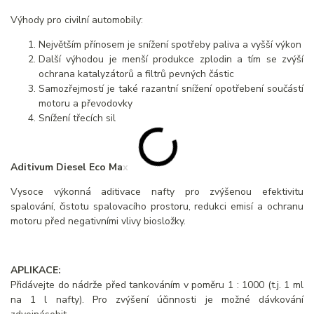
Výhody pro civilní automobily:
Největším přínosem je snížení spotřeby paliva a vyšší výkon
Další výhodou je menší produkce zplodin a tím se zvýší
ochrana katalyzátorů a filtrů pevných částic
Samozřejmostí je také razantní snížení opotřebení součástí
motoru a převodovky
Snížení třecích sil
Aditivum Diesel Eco Max
Vysoce výkonná aditivace nafty pro zvýšenou efektivitu
spalování, čistotu spalovacího prostoru, redukci emisí a ochranu
motoru před negativními vlivy biosložky.
APLIKACE:
Přidávejte do nádrže před tankováním v poměru 1 : 1000 (t.j. 1 ml
na 1 l nafty). Pro zvýšení účinnosti je možné dávkování