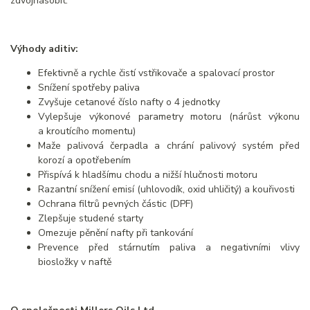
zdvojnásobit.
Výhody aditiv:
Efektivně a rychle čistí vstřikovače a spalovací prostor
Snížení spotřeby paliva
Zvyšuje cetanové číslo nafty o 4 jednotky
Vylepšuje výkonové parametry motoru (nárůst výkonu
a kroutícího momentu)
Maže palivová čerpadla a chrání palivový systém před
korozí a opotřebením
Přispívá k hladšímu chodu a nižší hlučnosti motoru
Razantní snížení emisí (uhlovodík, oxid uhličitý) a kouřivosti
Ochrana filtrů pevných částic (DPF)
Zlepšuje studené starty
Omezuje pěnění nafty při tankování
Prevence před stárnutím paliva a negativními vlivy
biosložky v naftě