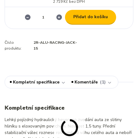
2 719 Kč
bez DPH
Přidat do košíku
Číslo
2R-ALU-RACING-JACK-
produktu:
15
Kompletní specifikace
Komentáře
1
Kompletní specifikace
Lehký pojízdný hydraulický hever pro zvedání auta ze slitiny
hliníku s eloxovaným povrchem. Nosnost 1,5 tuny. Přední
stabilizační válec roznese rovnoměrně váhu celého auta a neboří