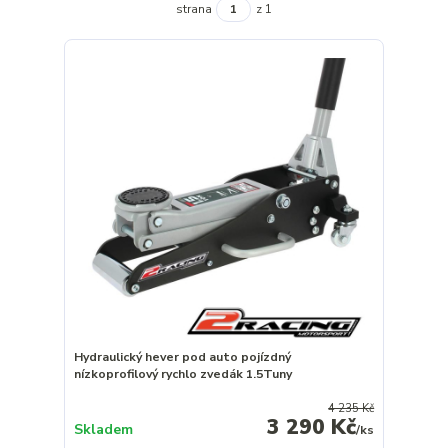
strana
z 1
Hydraulický hever pod auto pojízdný
nízkoprofilový rychlo zvedák 1.5Tuny
4 235 Kč
3 290 Kč
Skladem
/
ks