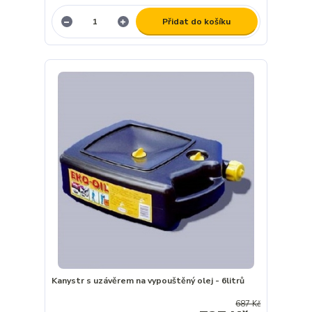
Přidat do košíku
Kanystr s uzávěrem na vypouštěný olej - 6litrů
687 Kč