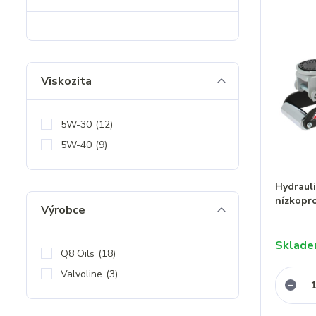
Viskozita
5W-30
(12)
5W-40
(9)
Hydrauli
nízkopro
Výrobce
Sklad
Q8 Oils
(18)
Valvoline
(3)