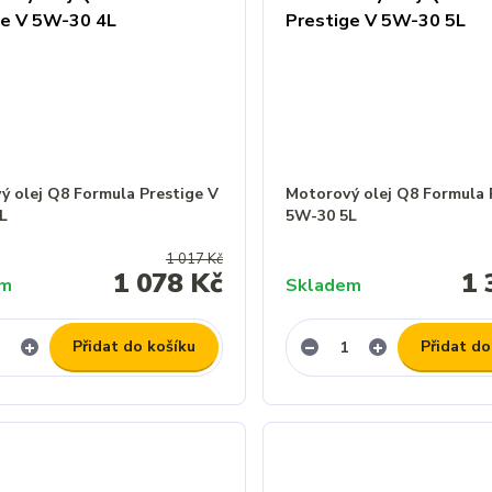
ý olej Q8 Formula Prestige V
Motorový olej Q8 Formula 
L
5W-30 5L
1 017 Kč
1 078 Kč
1 
em
Skladem
Přidat do košíku
Přidat do