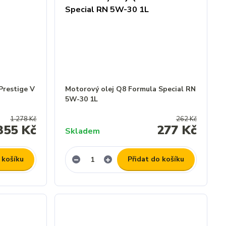
Prestige V
Motorový olej Q8 Formula Special RN
5W-30 1L
1 278 Kč
262 Kč
355 Kč
277 Kč
Skladem
 košíku
Přidat do košíku