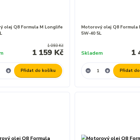
ý olej Q8 Formula M Longlife
Motorový olej Q8 Formula 
L
5W-40 5L
1 093 Kč
1 159 Kč
1 
em
Skladem
Přidat do košíku
Přidat do