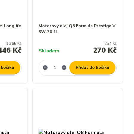
M Longlife
Motorový olej Q8 Formula Prestige V
5W-30 1L
1 365 Kč
254 Kč
446 Kč
270 Kč
Skladem
 košíku
Přidat do košíku