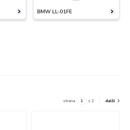
BMW LL-01FE
strana
z 2
další