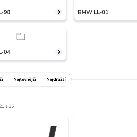
L-98
BMW LL-01
L-04
ší
Nejlevnější
Nejdražší
21 z 25