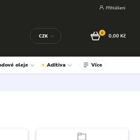
Přihlášení
0
0,00 Kč
CZK
Více
odové oleje
Aditiva