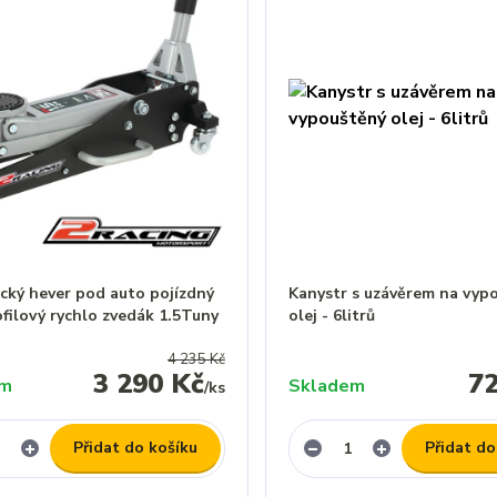
cký hever pod auto pojízdný
Kanystr s uzávěrem na vyp
filový rychlo zvedák 1.5Tuny
olej - 6litrů
4 235 Kč
3 290 Kč
7
em
Skladem
/
ks
Přidat do košíku
Přidat do