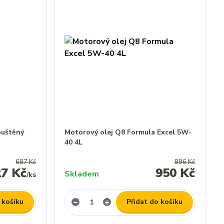
ouštěný
Motorový olej Q8 Formula Excel 5W-
40 4L
687 Kč
896 Kč
27 Kč
950 Kč
Skladem
/
ks
 košíku
Přidat do košíku