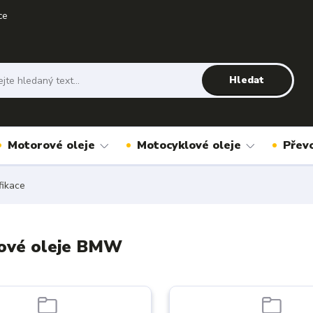
ce
Hledat
Motorové oleje
Motocyklové oleje
Přev
ikace
ové oleje BMW