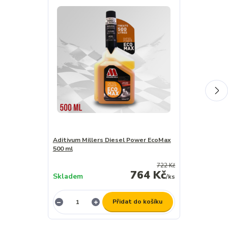
Aditivum Millers Diesel Power EcoMax
Aditivum Mill
500 ml
500 ml
722 Kč
764 Kč
Skladem
Skladem
/
ks
Přidat do košíku