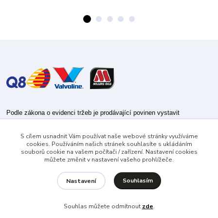
Podle zákona o evidenci tržeb je prodávající povinen vystavit
kupujícímu účtenku.
S cílem usnadnit Vám používat naše webové stránky využíváme
Zároveň je povinen zaevidovat přijatou tržbu u správce daně online; v
cookies. Používáním našich stránek souhlasíte s ukládáním
případě technického výpadku pak nejpozději do 48 hodin.
souborů cookie na vašem počítači / zařízení. Nastavení cookies
můžete změnit v nastavení vašeho prohlížeče.
Souhlasím
Nastavení
Souhlas můžete odmítnout
zde
.