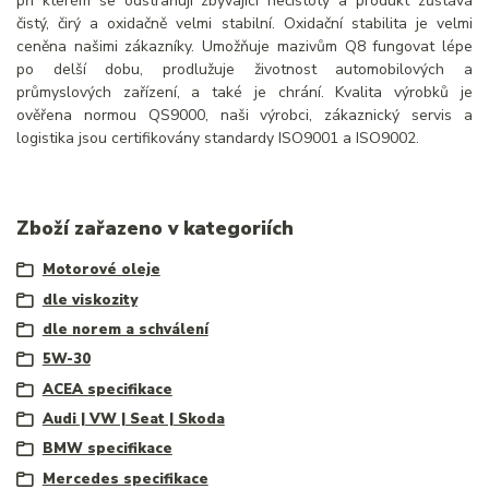
při kterém se odstraňují zbývající nečistoty a produkt zůstává
čistý, čirý a oxidačně velmi stabilní. Oxidační stabilita je velmi
ceněna našimi zákazníky. Umožňuje mazivům Q8 fungovat lépe
po delší dobu, prodlužuje životnost automobilových a
průmyslových zařízení, a také je chrání. Kvalita výrobků je
ověřena normou QS9000, naši výrobci, zákaznický servis a
logistika jsou certifikovány standardy ISO9001 a ISO9002.
Zboží zařazeno v kategoriích
Motorové oleje
dle viskozity
dle norem a schválení
5W-30
ACEA specifikace
Audi | VW | Seat | Skoda
BMW specifikace
Mercedes specifikace