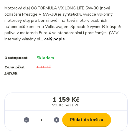
Motorový olej Q8 FORMULA VX LONG LIFE 5W-30 (nové
označení Prestige V 5W-30) je syntetický, vysoce výkonný
motorový olej pro benzínové i naftové motory osobních
automobilů koncernu Volkswagen. Speciálně vyvinutý k úspoře
paliva v motorech Euro 4 se standardními i proměnnými (WIV)
intervaly výměny ol...
celý popis
Skladem
Dostupnost
Cena před
1 093 Kč
slevou
1 159 Kč
958 Kč
bez DPH
Přidat do košíku