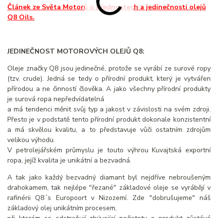
Článek ze Světa Motorů o přednostech a jedinečnosti olejů
Q8 Oils.
JEDINEČNOST MOTOROVÝCH OLEJŮ Q8:
Oleje značky Q8 jsou jedinečné, protože se vyrábí ze surové ropy
(tzv. crude). Jedná se tedy o přírodní produkt, který je vytvářen
přírodou a ne činností člověka. A jako všechny přírodní produkty
je surová ropa nepředvídatelná
a má tendenci měnit svůj typ a jakost v závislosti na svém zdroji.
Přesto je v podstatě tento přírodní produkt dokonale konzistentní
a má skvělou kvalitu, a to představuje vůči ostatním zdrojům
velikou výhodu.
V petrolejářském průmyslu je touto výhrou Kuvajtská exportní
ropa, jejíž kvalita je unikátní a bezvadná.
A tak jako každý bezvadný diamant byl nejdříve nebroušeným
drahokamem, tak nejlépe "řezané" základové oleje se vyrábějí v
rafinérii Q8´s Europoort v Nizozemí. Zde "dobrušujeme" náš
základový olej unikátním procesem,