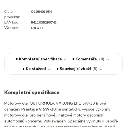
Číslo
Q108401654
produktu:
EAN kód:
5411035290741
Výrobce:
Q8 Oils
Kompletní specifikace
Komentáře
0
Ke stažení
Související zboží
5
Kompletní specifikace
Motorový olej Q8 FORMULA VX LONG LIFE 5W-30 (nové
označení
Prestige V 5W-30
) je syntetický, vysoce výkonný
motorový olej pro benzínové i naftové motory osobních
automobilů koncernu Volkswagen. Speciálně vyvinutý k úspoře