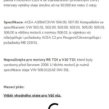
paliva v motorech Euro 4 se standardními i proměnnými (WIV)
intervaly výměny oleje (možno až na 50.000 km nebo 2 roky).
Specifikace:
ACEA A3/B4/C3VW 504.00, 507.00. Kompatibilní se
specifikacemi: VW 501.01, 502.00, 503.00, 503.01, 505.00, 505.01,
506.00 a většinu motorů s normou 506.01 (s výjimkou viz
níže)splňuje i požadavky ACEA C2 pro Peugeot/Citroensplňuje i
požadavky MB 229.51.
Nepoužívejte pro motory R5 TDI a V10 TDI
, které byly
vyrobeny před červnem 2006. U těchto motorů je nutná
specifikace oleje VW 506.01(SAE 0W-30).
Mazací plán:
Výběr vhodného oleje pro Váš vůz.