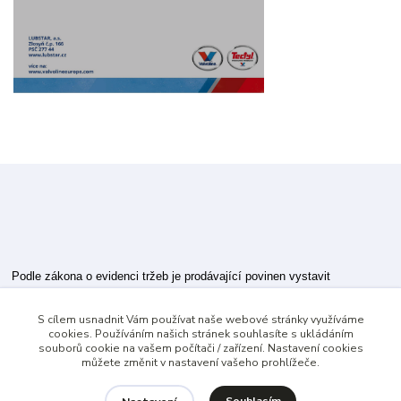
Podle zákona o evidenci tržeb je prodávající povinen vystavit
kupujícímu účtenku.
S cílem usnadnit Vám používat naše webové stránky využíváme
Zároveň je povinen zaevidovat přijatou tržbu u správce daně online; v
cookies. Používáním našich stránek souhlasíte s ukládáním
případě technického výpadku pak nejpozději do 48 hodin.
souborů cookie na vašem počítači / zařízení. Nastavení cookies
můžete změnit v nastavení vašeho prohlížeče.