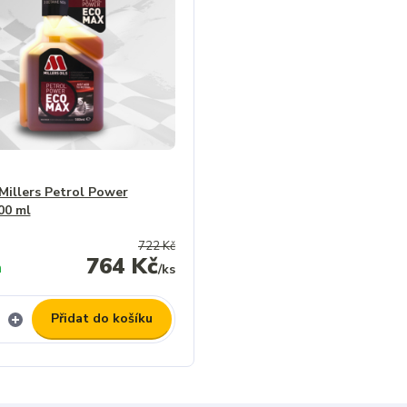
Millers Petrol Power
00 ml
722 Kč
764 Kč
m
/
ks
Přidat do košíku