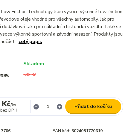
w Friction Technology Jsou vysoce výkonné low-friction
evodové oleje vhodné pro všechny automobily. Jak pro
 dodávková tak i pro nákladní a historická vozidla. Také se
 vysoce výkonné sportovní a závodní nasazení. Produkty jsou
nočást...
celý popis
Skladem
evou
533 Kč
 Kč
/
ks
Přidat do košíku
bez DPH
7706
EAN kód:
5024081770619