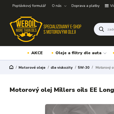
Poptávkový formulář
O nás
Doprava a platby
Ví
AKCE
Oleje a filtry dle auta
Motorové oleje
dle viskozity
5W-30
Motorový ol
Motorový olej Millers oils EE Long