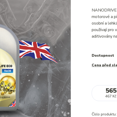
NANODRIVE Lo
motorové a př
osobní a lehká
používají pro
aditivovány na
Dostupnost
Cena před sl
565
467 Kč
Číslo produktu: