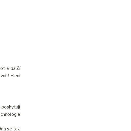
ot a další
vní řešení
 poskytují
echnologie
dná se tak