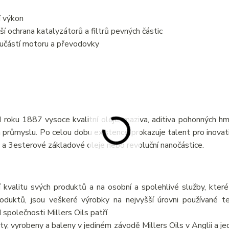
í výkon
í ochrana katalyzátorů a filtrů pevných částic
oučástí motoru a převodovky
 roku 1887 vysoce kvalitní oleje, maziva, aditiva pohonných hm
 a průmyslu. Po celou dobu existence prokazuje talent pro inovati
 a 3esterové základové oleje nebo revoluční nanočástice.
 kvalitu svých produktů a na osobní a spolehlivé služby, které
oduktů, jsou veškeré výrobky na nejvyšší úrovni používané t
společnosti Millers Oils patří
y, vyrobeny a baleny v jediném závodě Millers Oils v Anglii a je