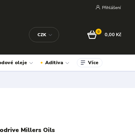
Přihlášení
0
0,00 Kč
CZK
Více
odové oleje
Aditiva
drive Millers Oils