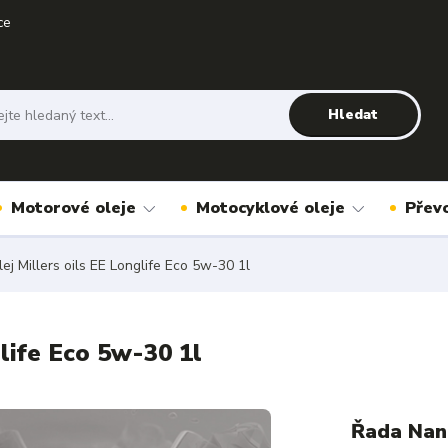
ce
Hledat
Motorové oleje
Motocyklové oleje
Přev
ej Millers oils EE Longlife Eco 5w-30 1l
life Eco 5w-30 1l
Řada Nano