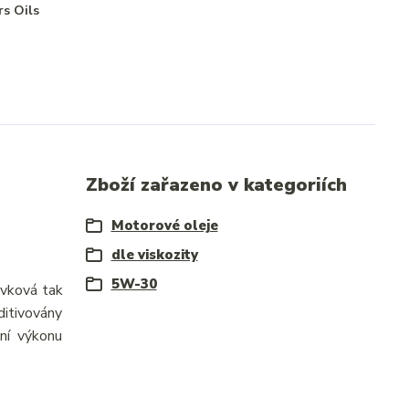
rs Oils
Zboží zařazeno v kategoriích
Motorové oleje
dle viskozity
5W-30
ávková tak
ditivovány
ení výkonu