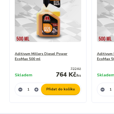
Aditivum Millers Diesel Power
Aditivum 
EcoMax 500 ml
EcoMax 5
722 Kč
764 Kč
Skladem
Sklade
/
ks
Přidat do košíku