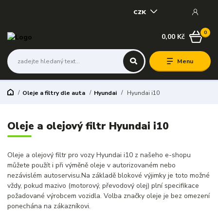
CZK
0
0,00 Kč
Menu
Oleje a filtry dle auta
Hyundai
Hyundai i10
Oleje a olejový filtr Hyundai i10
Oleje a olejový filtr pro vozy Hyundai i10 z našeho e-shopu
můžete použít i při výměně oleje v autorizovaném nebo
nezávislém autoservisu.Na základě blokové výjimky je toto možné
vždy, pokud mazivo (motorový, převodový olej) plní specifikace
požadované výrobcem vozidla. Volba značky oleje je bez omezení
ponechána na zákazníkovi.