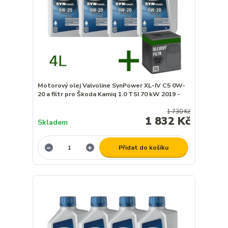
Motorový olej Valvoline SynPower XL-IV C5 0W-
20 a filtr pro Škoda Kamiq 1.0 TSI 70 kW 2019 -
1 730 Kč
1 832 Kč
Skladem
Přidat do košíku