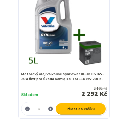
Motorový olej Valvoline SynPower XL-IV C5 0W-
20 a filtr pro Škoda Kamiq 1.5 TSI 110 kW 2019 -
2 162 Kč
2 292 Kč
Skladem
Přidat do košíku