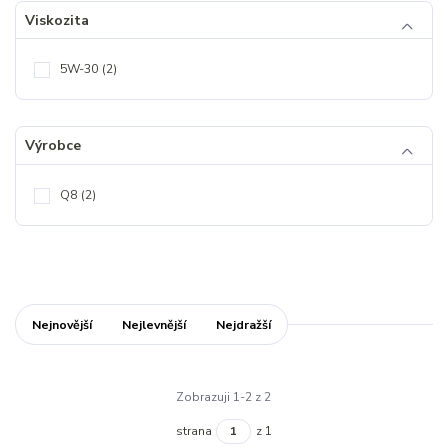
Viskozita
5W-30
(2)
Výrobce
Q8
(2)
Nejnovější
Nejlevnější
Nejdražší
Zobrazuji 1-2 z 2
strana
z 1