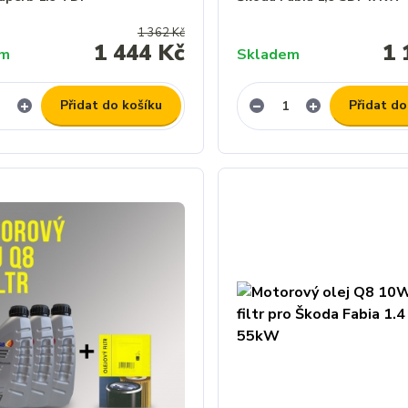
1 362 Kč
1 444 Kč
1 
em
Skladem
Přidat do košíku
Přidat do