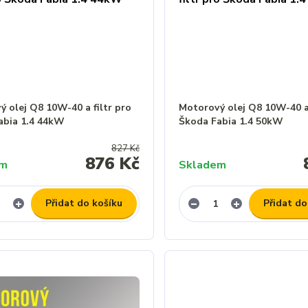
 olej Q8 10W-40 a filtr pro
Motorový olej Q8 10W-40 a 
abia 1.4 44kW
Škoda Fabia 1.4 50kW
827 Kč
876 Kč
em
Skladem
Přidat do košíku
Přidat do