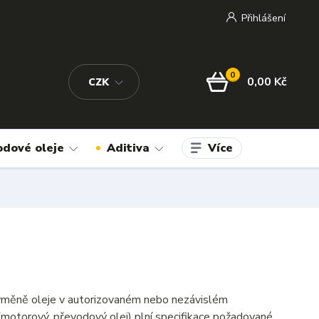
Přihlášení
0
0,00 Kč
CZK
Více
odové oleje
Aditiva
 výměně oleje v autorizovaném nebo nezávislém
(motorový, převodový olej) plní specifikace požadované