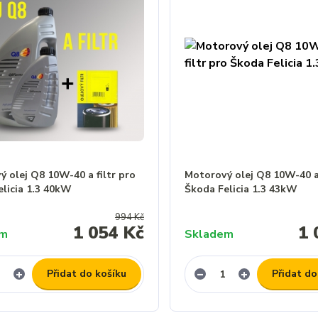
 olej Q8 10W-40 a filtr pro
Motorový olej Q8 10W-40 a 
elicia 1.3 40kW
Škoda Felicia 1.3 43kW
994 Kč
1 054 Kč
1 
em
Skladem
Přidat do košíku
Přidat do