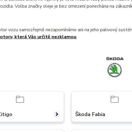
ozidla. Volba značky oleje je bez omezení ponechána na zákazník
otor vozu samozřejmě nezapomínáme ani na jeho palivový syst
otory, která Vás určitě nezklamou
.
itigo
Škoda Fabia