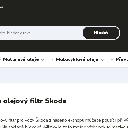
ce
Hledat
Motorové oleje
Motocyklové oleje
Přev
a olejový filtr Skoda
ejový filtr pro vozy Škoda z našeho e-shopu můžete použít i při
u.Na základě blokové výjimky je toto možné vždy, pokud mazivo 