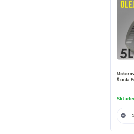
Motorový
Škoda F
Sklad