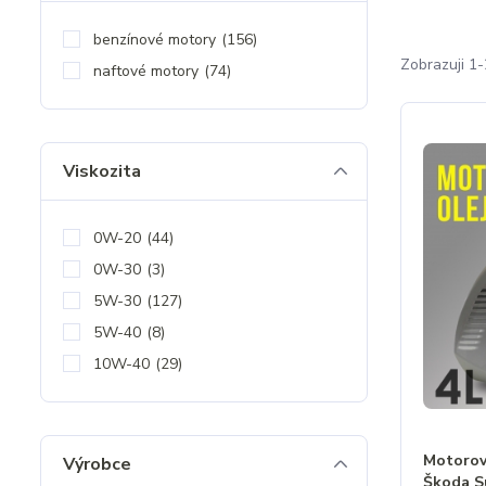
benzínové motory
(156)
Zobrazuji 1
naftové motory
(74)
Viskozita
0W-20
(44)
0W-30
(3)
5W-30
(127)
5W-40
(8)
10W-40
(29)
Motorový
Výrobce
Škoda S