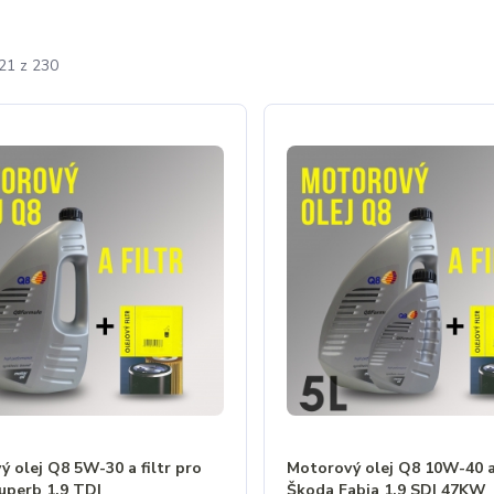
-21 z 230
 olej Q8 5W-30 a filtr pro
Motorový olej Q8 10W-40 a 
uperb 1.9 TDI
Škoda Fabia 1,9 SDI 47KW