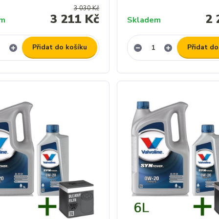
3 030 Kč
3 211 Kč
2 
em
Skladem
Přidat do košíku
Přidat do