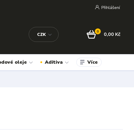
Přihlášení
0
0,00 Kč
CZK
Více
odové oleje
Aditiva