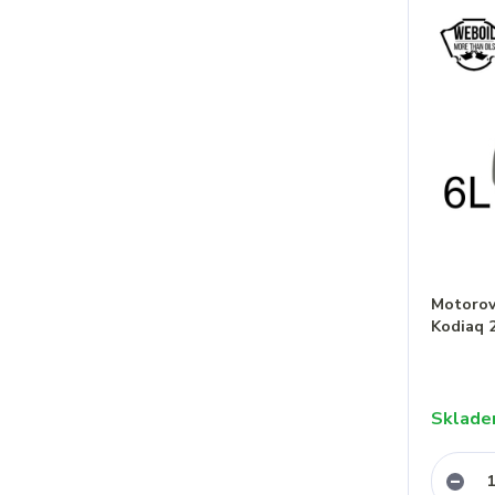
Motorový
Kodiaq 
Sklad