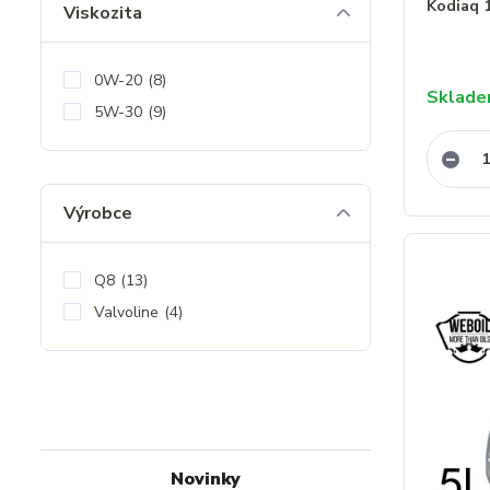
Kodiaq 
Viskozita
0W-20
(8)
Sklad
5W-30
(9)
Výrobce
Q8
(13)
Valvoline
(4)
Novinky