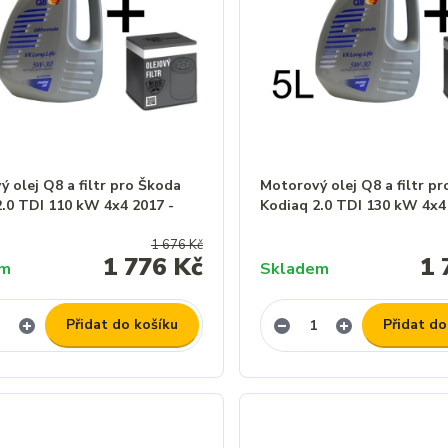
 olej Q8 a filtr pro Škoda
Motorový olej Q8 a filtr p
2.0 TDI 110 kW 4x4 2017 -
Kodiaq 2.0 TDI 130 kW 4x4
1 676 Kč
1 776 Kč
1 
em
Skladem
Přidat do košíku
Přidat do