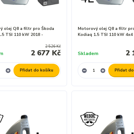
 olej Q8 a filtr pro Škoda
Motorový olej Q8 a filtr p
1.5 TSI 110 kW 2018 -
Kodiaq 1.5 TSI 110 kW 4x4 
2 526 Kč
2 677 Kč
2 
em
Skladem
Přidat do košíku
Přidat do