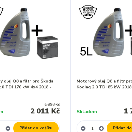
 olej Q8 a filtr pro Škoda
Motorový olej Q8 a filtr p
2.0 TDI 176 kW 4x4 2018 -
Kodiaq 2.0 TDI 85 kW 2018
1 898 Kč
2 011 Kč
1 
em
Skladem
Přidat do košíku
Přidat do