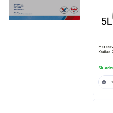
Motorový
Kodiaq 
Sklad