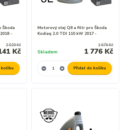
ro Škoda
Motorový olej Q8 a filtr pro Škoda
2018 -
Kodiaq 2.0 TDI 110 kW 2017 -
2 020 Kč
1 676 Kč
141 Kč
1 776 Kč
Skladem
 košíku
Přidat do košíku