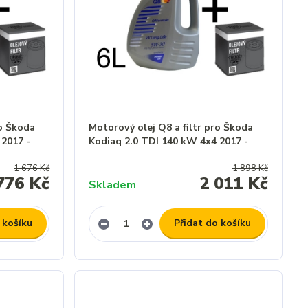
ro Škoda
Motorový olej Q8 a filtr pro Škoda
 2017 -
Kodiaq 2.0 TDI 140 kW 4x4 2017 -
1 676 Kč
1 898 Kč
776 Kč
2 011 Kč
Skladem
 košíku
Přidat do košíku