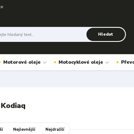
ce
Hledat
Motorové oleje
Motocyklové oleje
Přev
 Kodiaq
ší
Nejlevnější
Nejdražší