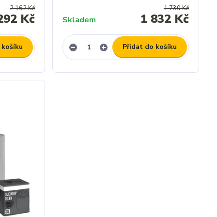
2 162 Kč
1 730 Kč
292 Kč
1 832 Kč
Skladem
 košíku
Přidat do košíku