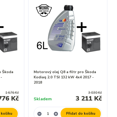
ro Škoda
Motorový olej Q8 a filtr pro Škoda
 -
Kodiaq 2.0 TSI 132 kW 4x4 2017 -
2018
1 676 Kč
3 030 Kč
776 Kč
3 211 Kč
Skladem
 košíku
Přidat do košíku