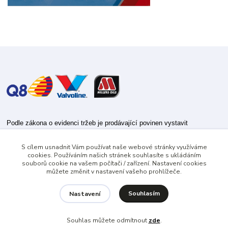
Podle zákona o evidenci tržeb je prodávající povinen vystavit
kupujícímu účtenku.
S cílem usnadnit Vám používat naše webové stránky využíváme
Zároveň je povinen zaevidovat přijatou tržbu u správce daně online; v
cookies. Používáním našich stránek souhlasíte s ukládáním
případě technického výpadku pak nejpozději do 48 hodin.
souborů cookie na vašem počítači / zařízení. Nastavení cookies
můžete změnit v nastavení vašeho prohlížeče.
Souhlasím
Nastavení
Souhlas můžete odmítnout
zde
.