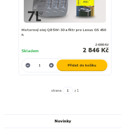
Motorový olej Q8 5W-30 a filtr pro Lexus GS 450
h
2 686 Kč
2 846 Kč
Skladem
Přidat do košíku
strana
z 1
Novinky