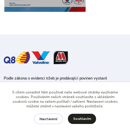
Podle zákona o evidenci tržeb je prodávající povinen vystavit
kupujícímu účtenku.
S cílem usnadnit Vám používat naše webové stránky využíváme
Zároveň je povinen zaevidovat přijatou tržbu u správce daně online; v
cookies. Používáním našich stránek souhlasíte s ukládáním
případě technického výpadku pak nejpozději do 48 hodin.
souborů cookie na vašem počítači / zařízení. Nastavení cookies
můžete změnit v nastavení vašeho prohlížeče.
Souhlasím
Nastavení