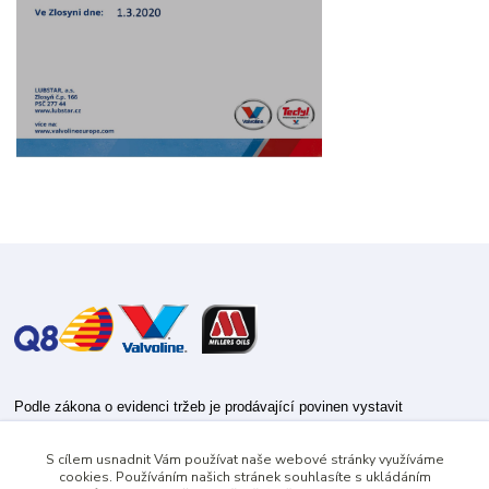
Podle zákona o evidenci tržeb je prodávající povinen vystavit
kupujícímu účtenku.
S cílem usnadnit Vám používat naše webové stránky využíváme
Zároveň je povinen zaevidovat přijatou tržbu u správce daně online; v
cookies. Používáním našich stránek souhlasíte s ukládáním
případě technického výpadku pak nejpozději do 48 hodin.