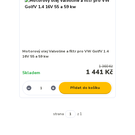
Motorový olej Valvoline a filtr pro VW GolfV 1.4
16V 55 a 59 kw
1 360 Kč
1 441 Kč
Skladem
Přidat do košíku
strana
z 1