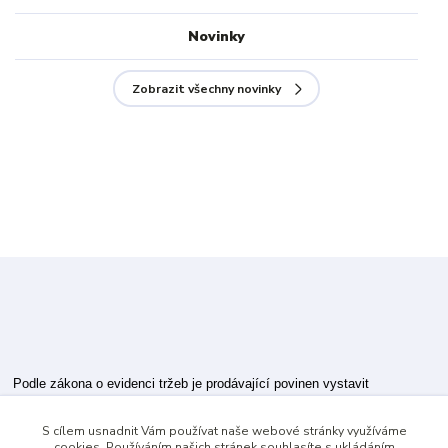
Novinky
Zobrazit všechny novinky
Podle zákona o evidenci tržeb je prodávající povinen vystavit
kupujícímu účtenku.
S cílem usnadnit Vám používat naše webové stránky využíváme
Zároveň je povinen zaevidovat přijatou tržbu u správce daně online; v
cookies. Používáním našich stránek souhlasíte s ukládáním