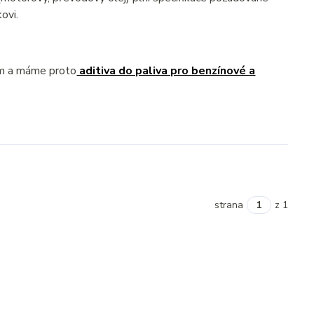
ovi.
ém a máme proto
aditiva do paliva pro benzínové a
strana
z 1