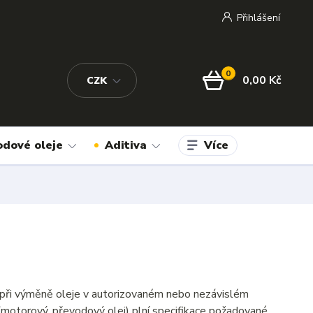
Přihlášení
0
0,00 Kč
CZK
Více
odové oleje
Aditiva
i při výměně oleje v autorizovaném nebo nezávislém
(motorový, převodový olej) plní specifikace požadované