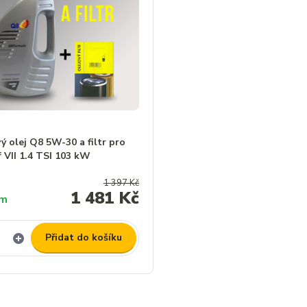
 olej Q8 5W-30 a filtr pro
 VII 1.4 TSI 103 kW
1 397 Kč
1 481 Kč
em
Přidat do košíku