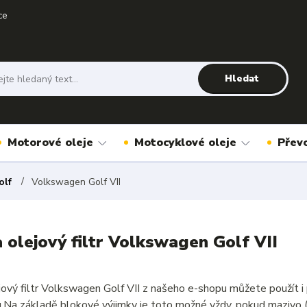
ce
Hledat
Motorové oleje
Motocyklové oleje
Přev
olf
Volkswagen Golf VII
a olejový filtr Volkswagen Golf VII
ejový filtr Volkswagen Golf VII z našeho e-shopu můžete použít 
u.Na základě blokové výjimky je toto možné vždy, pokud mazivo 