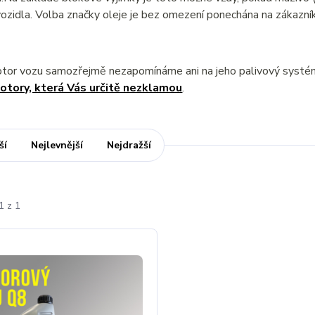
ozidla. Volba značky oleje je bez omezení ponechána na zákazník
otor vozu samozřejmě nezapomínáme ani na jeho palivový syst
otory, která Vás určitě nezklamou
.
ší
Nejlevnější
Nejdražší
1 z 1