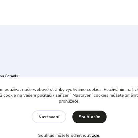
ímu účtenku.
 případě technického výpadku pak nejpozději do 48 hodin.
ám používat naše webové stránky využíváme cookies. Používáním našich
 cookie na vašem počítači / zařízení. Nastavení cookies můžete změni
prohlížeče.
Souhlasím
Nastavení
Souhlas můžete odmítnout
zde
.