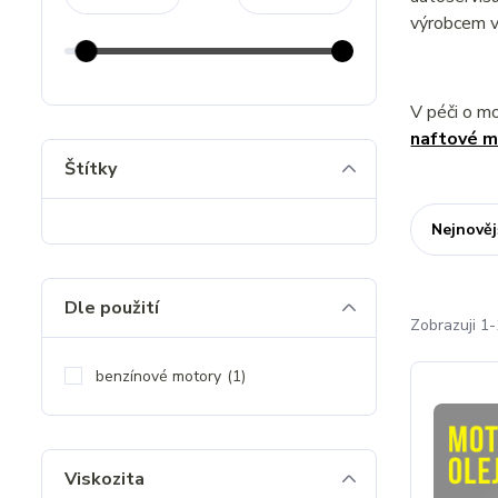
výrobcem v
V péči o m
naftové m
Štítky
Nejnověj
Dle použití
Zobrazuji 1-
benzínové motory
(1)
Viskozita