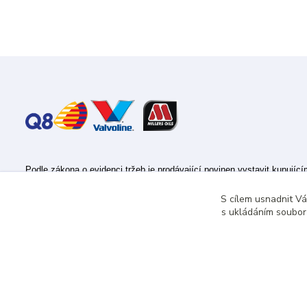
Podle zákona o evidenci tržeb je prodávající povinen vystavit kupujíc
Zároveň je povinen zaevidovat přijatou tržbu u správce daně online; v
S cílem usnadnit V
s ukládáním souborů