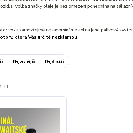
ozidla. Volba značky oleje je bez omezení ponechána na zákazník
otor vozu samozřejmě nezapomínáme ani na jeho palivový syst
otory, která Vás určitě nezklamou
.
ší
Nejlevnější
Nejdražší
1 z 1