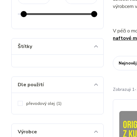
výrobcem v
V péči o m
naftové m
Štítky
Nejnověj
Dle použití
Zobrazuji 1-
převodový olej
(1)
Výrobce