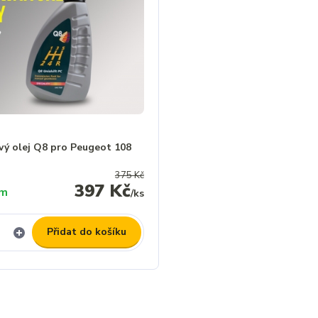
vý olej Q8 pro Peugeot 108
375 Kč
397 Kč
em
/
ks
Přidat do košíku