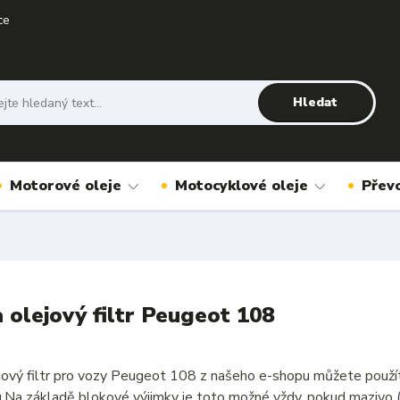
ce
Hledat
Motorové oleje
Motocyklové oleje
Přev
a olejový filtr Peugeot 108
ejový filtr pro vozy Peugeot 108 z našeho e-shopu můžete použí
u.Na základě blokové výjimky je toto možné vždy, pokud mazivo 