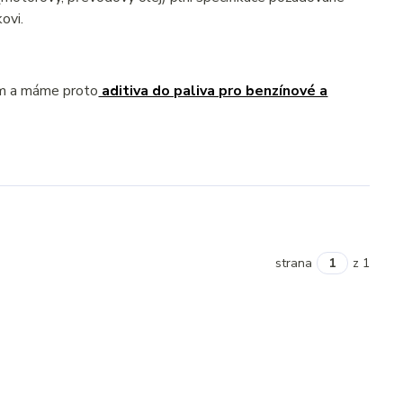
ovi.
ém a máme proto
aditiva do paliva pro benzínové a
strana
z 1