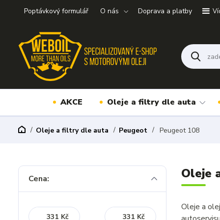
Poptávkový formulář
O nás
Doprava a platby
Ví
AKCE
Oleje a filtry dle auta
Oleje a filtry dle auta
Peugeot
Peugeot 108
Oleje 
Cena:
Oleje a ol
Kč
Kč
autoservis