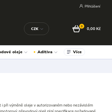
Přihlášení
0
0,00 Kč
CZK
Více
odové oleje
Aditiva
t i při výměně oleje v autorizovaném nebo nezávislém
(motorový, převodový olej) plní specifikace požadované