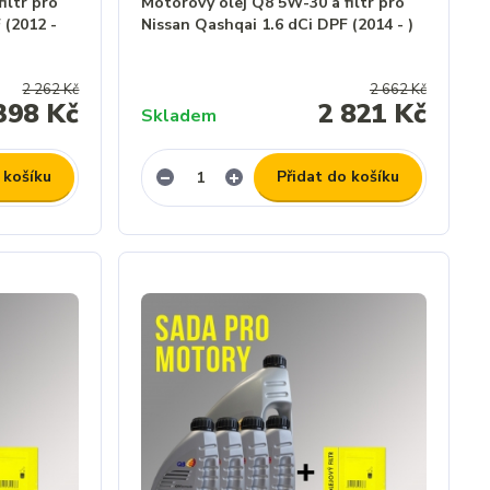
iltr pro
Motorový olej Q8 5W-30 a filtr pro
 (2012 -
Nissan Qashqai 1.6 dCi DPF (2014 - )
2 262 Kč
2 662 Kč
398 Kč
2 821 Kč
Skladem
 košíku
Přidat do košíku