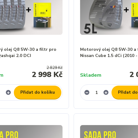
 olej Q8 5W-30 a filtr pro
Motorový olej Q8 5W-30 a f
Qashqai 2.0 DCI
Nissan Cube 1.5 dCi (2010 -
2 829 Kč
2 998 Kč
2 
em
Skladem
Přidat do košíku
Přidat do