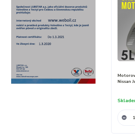
Motorový
Nissan J
Sklad