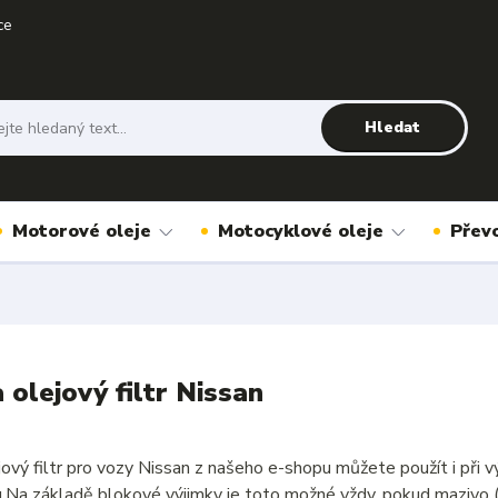
ce
Hledat
Motorové oleje
Motocyklové oleje
Přev
a olejový filtr Nissan
ejový filtr pro vozy Nissan z našeho e-shopu můžete použít i př
u.Na základě blokové výjimky je toto možné vždy, pokud mazivo 