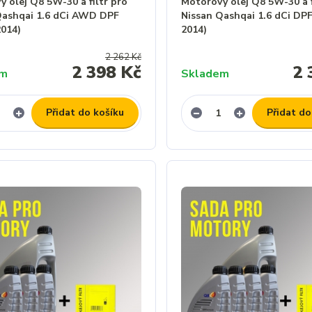
 olej Q8 5W-30 a filtr pro
Motorový olej Q8 5W-30 a f
Qashqai 1.6 dCi AWD DPF
Nissan Qashqai 1.6 dCi DPF
2014)
2014)
2 262 Kč
2 398 Kč
2 
em
Skladem
Přidat do košíku
Přidat do