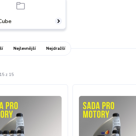
 Cube
ší
Nejlevnější
Nejdražší
15 z 15