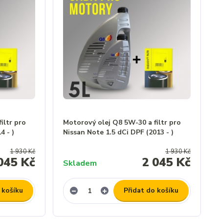
iltr pro
Motorový olej Q8 5W-30 a filtr pro
4 - )
Nissan Note 1.5 dCi DPF (2013 - )
1 930 Kč
1 930 Kč
045 Kč
2 045 Kč
Skladem
 košíku
Přidat do košíku