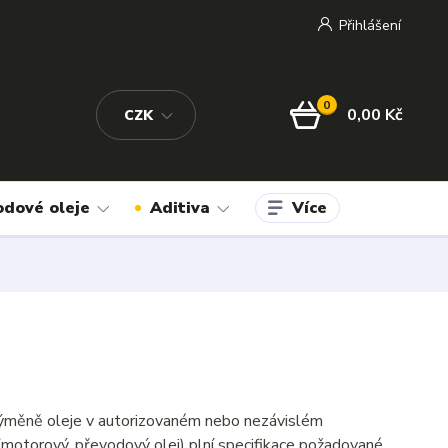
Přihlášení
0
0,00 Kč
CZK
Více
odové oleje
Aditiva
i výměně oleje v autorizovaném nebo nezávislém
(motorový, převodový olej) plní specifikace požadované