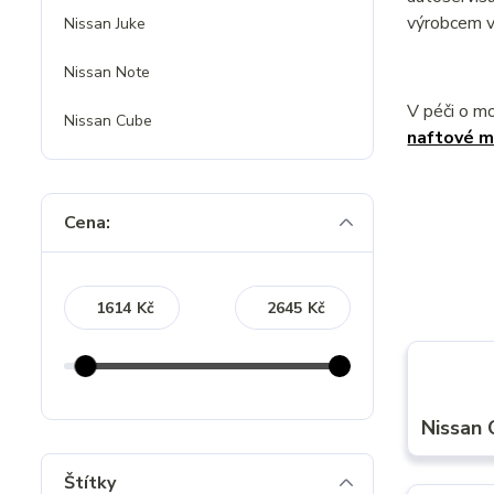
výrobcem v
Nissan Juke
Nissan Note
V péči o m
Nissan Cube
naftové m
Cena:
Kč
Kč
Nissan 
Štítky