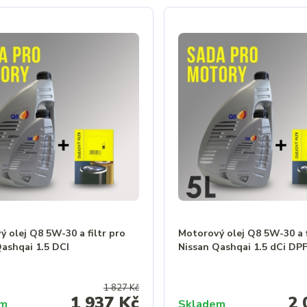
 olej Q8 5W-30 a filtr pro
Motorový olej Q8 5W-30 a f
Qashqai 1.5 DCI
Nissan Qashqai 1.5 dCi DPF 
1 827 Kč
1 937 Kč
2 
em
Skladem