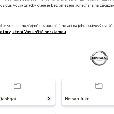
ozidla. Volba značky oleje je bez omezení ponechána na zákazník
otor vozu samozřejmě nezapomínáme ani na jeho palivový syst
otory, která Vás určitě nezklamou
.
Qashqai
Nissan Juke