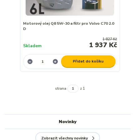
Motorový olej Q8 5W-30 a filtr pro Volvo C70 2.0
D
1 827 Kč
1 937 Kč
Skladem
Přidat do košíku
strana
z 1
Novinky
Zobrazit všechny novinky