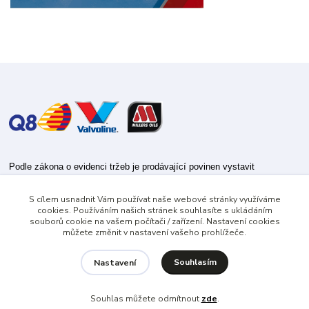
Podle zákona o evidenci tržeb je prodávající povinen vystavit
kupujícímu účtenku.
S cílem usnadnit Vám používat naše webové stránky využíváme
Zároveň je povinen zaevidovat přijatou tržbu u správce daně online; v
cookies. Používáním našich stránek souhlasíte s ukládáním
případě technického výpadku pak nejpozději do 48 hodin.
souborů cookie na vašem počítači / zařízení. Nastavení cookies
můžete změnit v nastavení vašeho prohlížeče.
Souhlasím
Nastavení
Souhlas můžete odmítnout
zde
.