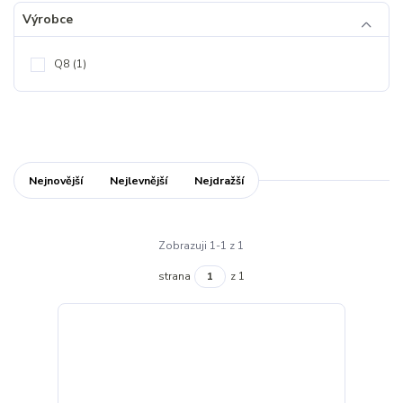
Výrobce
Q8
(1)
Nejnovější
Nejlevnější
Nejdražší
Zobrazuji 1-1 z 1
strana
z 1