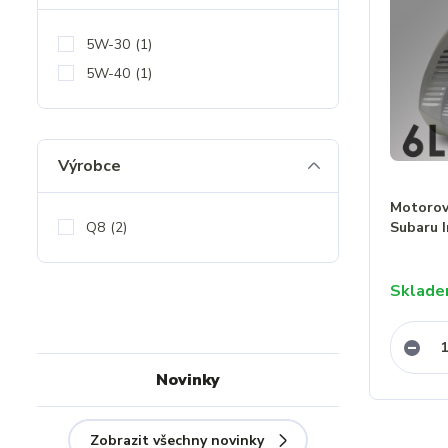
5W-30
(1)
5W-40
(1)
Výrobce
Motorový
Q8
(2)
Subaru 
Sklad
Novinky
Zobrazit všechny novinky