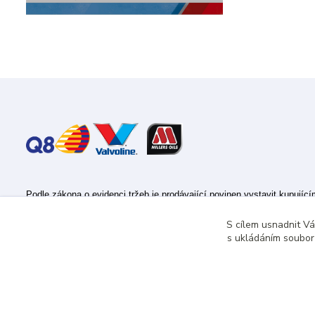
Podle zákona o evidenci tržeb je prodávající povinen vystavit kupujíc
Zároveň je povinen zaevidovat přijatou tržbu u správce daně online; v
S cílem usnadnit V
s ukládáním souborů