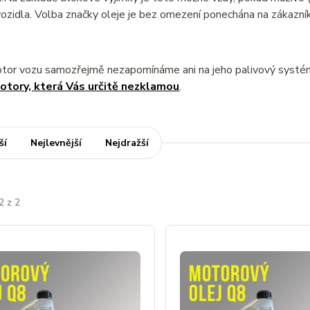
ozidla. Volba značky oleje je bez omezení ponechána na zákazník
otor vozu samozřejmě nezapomínáme ani na jeho palivový syst
otory, která Vás určitě nezklamou
.
ší
Nejlevnější
Nejdražší
2 z 2