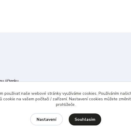
ímu účtenku.
 případě technického výpadku pak nejpozději do 48 hodin.
ám používat naše webové stránky využíváme cookies. Používáním našich
 cookie na vašem počítači / zařízení. Nastavení cookies můžete změni
prohlížeče.
Souhlasím
Nastavení