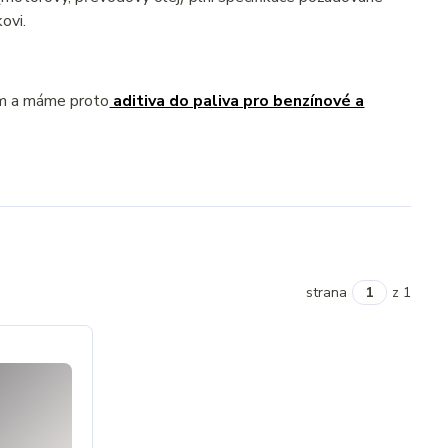
ovi.
ém a máme proto
aditiva do paliva pro benzínové a
strana
z 1