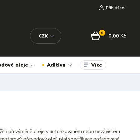
Přihlášení
0
0,00 Kč
CZK
Více
odové oleje
Aditiva
žít i při výměně oleje v autorizovaném nebo nezávislém
(motorový, převodový olej) plní specifikace požadované