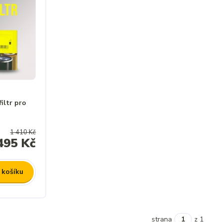
iltr pro
1 410 Kč
495 Kč
 košíku
strana
z 1