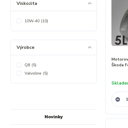
Viskozita
10W-40
(10)
Výrobce
Motorový
Q8
(5)
Škoda F
Valvoline
(5)
Sklad
Novinky