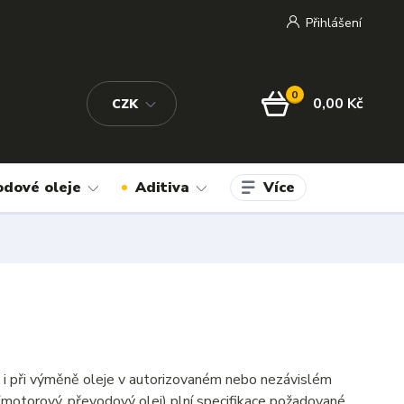
Přihlášení
0
0,00 Kč
CZK
Více
odové oleje
Aditiva
t i při výměně oleje v autorizovaném nebo nezávislém
(motorový, převodový olej) plní specifikace požadované