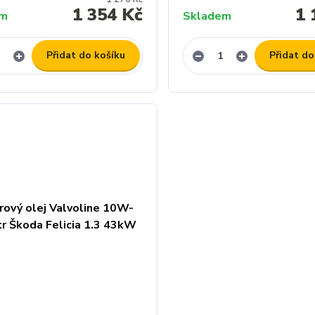
1 354 Kč
1 
em
Skladem
Přidat do košíku
Přidat do