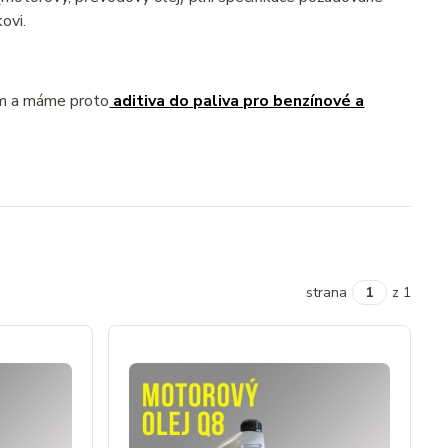
ovi.
ém a máme proto
aditiva do paliva pro benzínové a
strana
z 1