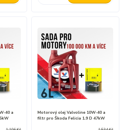
0W-40 a
Motorový olej Valvoline 10W-40 a
 55kW
filtr pro Škoda Felicia 1.9 D 47kW
1 106 Kč
1 534 Kč