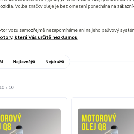
ozidla. Volba značky oleje je bez omezení ponechána na zákazník
otor vozu samozřejmě nezapomínáme ani na jeho palivový syst
otory, která Vás určitě nezklamou
.
ší
Nejlevnější
Nejdražší
10 z 10