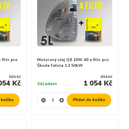
filtr pro
Motorový olej Q8 10W-40 a filtr pro
Škoda Felicia 1.3 50kW
994 Kč
994 Kč
054 Kč
1 054 Kč
Skladem
 košíku
Přidat do košíku