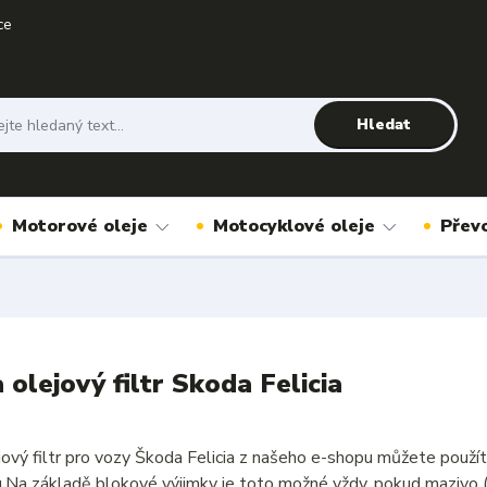
ce
Hledat
Motorové oleje
Motocyklové oleje
Přev
a olejový filtr Skoda Felicia
jový filtr pro vozy Škoda Felicia z našeho e-shopu můžete použí
u.Na základě blokové výjimky je toto možné vždy, pokud mazivo 