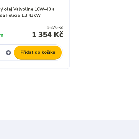
ý olej Valvoline 10W-40 a
oda Felicia 1.3 43kW
1 276 Kč
1 354 Kč
em
Přidat do košíku