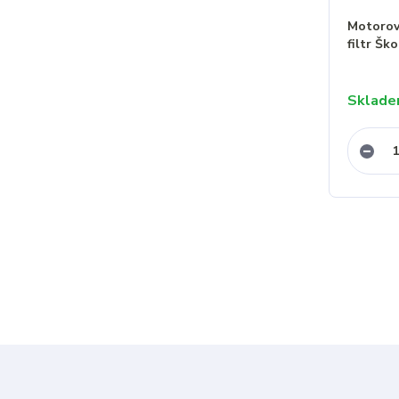
Motorov
filtr Šk
Sklad