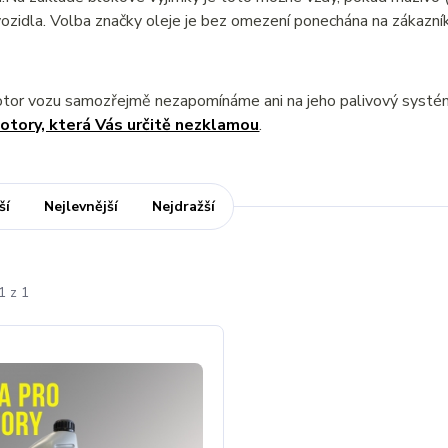
ozidla. Volba značky oleje je bez omezení ponechána na zákazník
otor vozu samozřejmě nezapomínáme ani na jeho palivový syst
otory, která Vás určitě nezklamou
.
ší
Nejlevnější
Nejdražší
1 z 1