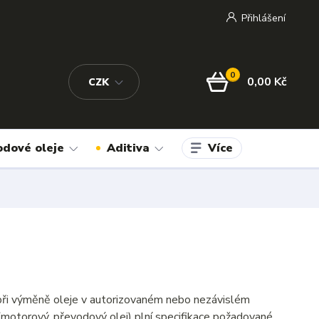
Přihlášení
0
0,00 Kč
CZK
Více
odové oleje
Aditiva
i při výměně oleje v autorizovaném nebo nezávislém
(motorový, převodový olej) plní specifikace požadované