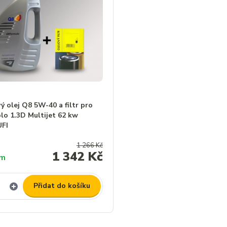
 olej Q8 5W-40 a filtr pro
lo 1.3D Multijet 62 kw
UFI
1 266 Kč
1 342 Kč
em
Přidat do košíku