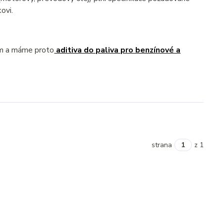
ovi.
ém a máme proto
aditiva do paliva pro benzínové a
strana
z 1