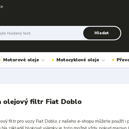
ce
Hledat
Motorové oleje
Motocyklové oleje
Přev
a olejový filtr Fiat Doblo
ejový filtr pro vozy Fiat Doblo z našeho e-shopu můžete použít 
u.Na základě blokové výjimky je toto možné vždy, pokud mazivo 