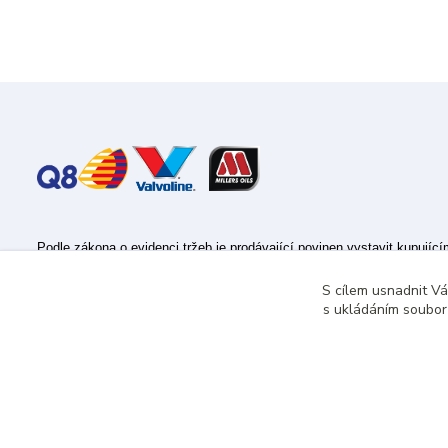
Podle zákona o evidenci tržeb je prodávající povinen vystavit kupujíc
Zároveň je povinen zaevidovat přijatou tržbu u správce daně online; v
S cílem usnadnit V
s ukládáním souborů