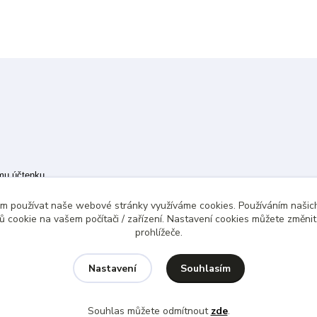
ímu účtenku.
 případě technického výpadku pak nejpozději do 48 hodin.
ám používat naše webové stránky využíváme cookies. Používáním našich
 cookie na vašem počítači / zařízení. Nastavení cookies můžete změni
prohlížeče.
Souhlasím
Nastavení
Souhlas můžete odmítnout
zde
.