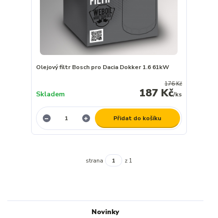
Olejový filtr Bosch pro Dacia Dokker 1.6 61kW
176 Kč
187 Kč
Skladem
/
ks
Přidat do košíku
strana
z 1
Novinky