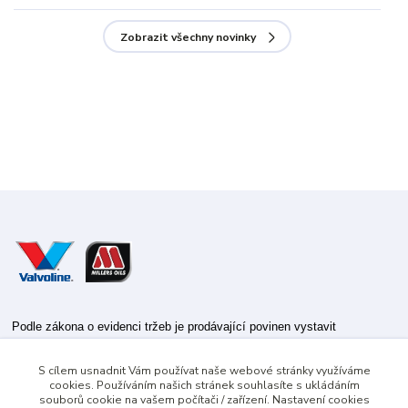
Zobrazit všechny novinky
Podle zákona o evidenci tržeb je prodávající povinen vystavit
kupujícímu účtenku.
S cílem usnadnit Vám používat naše webové stránky využíváme
Zároveň je povinen zaevidovat přijatou tržbu u správce daně online; v
cookies. Používáním našich stránek souhlasíte s ukládáním
případě technického výpadku pak nejpozději do 48 hodin.
souborů cookie na vašem počítači / zařízení. Nastavení cookies