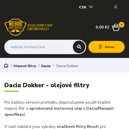
CZK
0
0,00 Kč
Menu
Olejové filtry
Dacia
Dacia Dokker
Dacia Dokker - olejové filtry
Pro každou servisní prohlídku doporučujeme použít kvalitní
olejový filtr a
aprobovaný motorový olej s Dacia/Renault
specifikací
.
V naší nabídce jsou vybrány
značkové filtry Bosch
pro