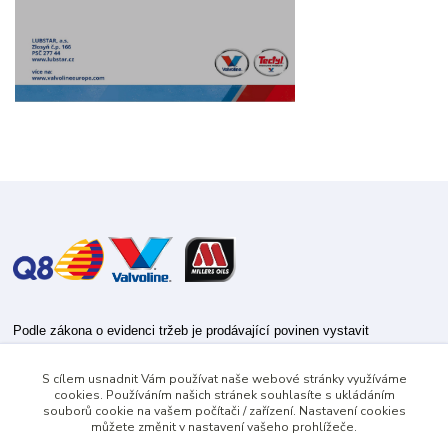
Podle zákona o evidenci tržeb je prodávající povinen vystavit
kupujícímu účtenku.
S cílem usnadnit Vám používat naše webové stránky využíváme
Zároveň je povinen zaevidovat přijatou tržbu u správce daně online; v
cookies. Používáním našich stránek souhlasíte s ukládáním
případě technického výpadku pak nejpozději do 48 hodin.
souborů cookie na vašem počítači / zařízení. Nastavení cookies
můžete změnit v nastavení vašeho prohlížeče.