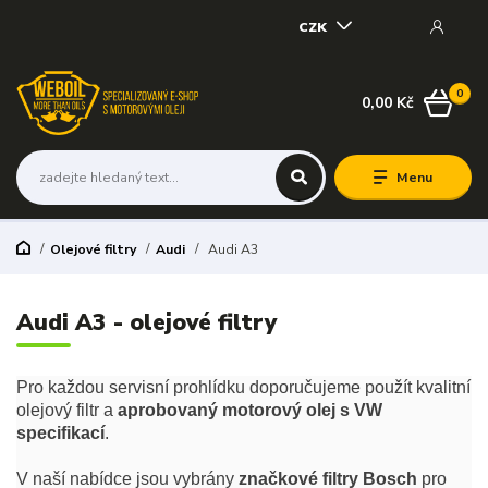
CZK
0
0,00 Kč
Menu
Olejové filtry
Audi
Audi A3
Audi A3 - olejové filtry
Pro každou servisní prohlídku doporučujeme použít kvalitní
olejový filtr a
aprobovaný motorový olej s VW
specifikací
.
V naší nabídce jsou vybrány
značkové filtry Bosch
pro