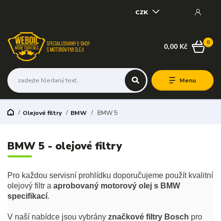
CZK
0
0,00 Kč
Menu
Olejové filtry
BMW
BMW 5
BMW 5 - olejové filtry
Pro každou servisní prohlídku doporučujeme použít kvalitní
olejový filtr a
aprobovaný motorový olej s BMW
specifikací
.
V naší nabídce jsou vybrány
značkové filtry Bosch
pro