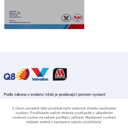
Podle zákona o evidenci tržeb je prodávající povinen vystavit
kupujícímu účtenku.
S cílem usnadnit Vám používat naše webové stránky využíváme
Zároveň je povinen zaevidovat přijatou tržbu u správce daně online; v
cookies. Používáním našich stránek souhlasíte s ukládáním
případě technického výpadku pak nejpozději do 48 hodin.
souborů cookie na vašem počítači / zařízení. Nastavení cookies
můžete změnit v nastavení vašeho prohlížeče.