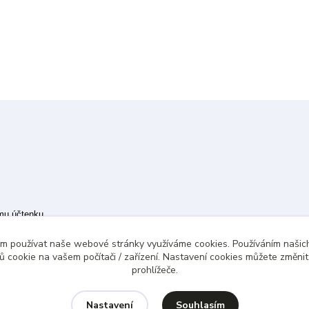
ímu účtenku.
 případě technického výpadku pak nejpozději do 48 hodin.
ám používat naše webové stránky využíváme cookies. Používáním našich
 cookie na vašem počítači / zařízení. Nastavení cookies můžete změni
prohlížeče.
Souhlasím
Nastavení