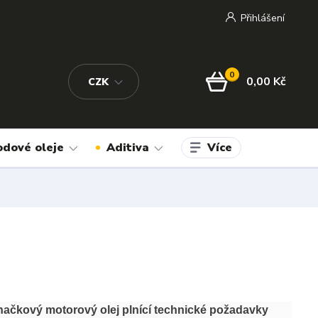
Přihlášení
0
0,00 Kč
CZK
Více
odové oleje
Aditiva
načkový motorový olej plnící technické požadavky