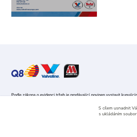
Podle zákona o evidenci tržeb je prodávající povinen vystavit kupujíc
Zároveň je povinen zaevidovat přijatou tržbu u správce daně online; v
S cílem usnadnit V
s ukládáním souborů