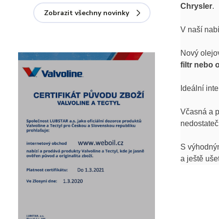
Chrysler
.
Zobrazit všechny novinky
V naší nab
Nový olejo
filtr nebo 
Ideální int
Včasná a p
nedostate
S výhodný
a ještě uše