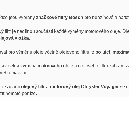
ídce jsou vybrány
značkové filtry Bosch
pro benzínové a nafto
vý filtr je nedílnou součástí každé výměny motorového oleje. 
olejová vložka.
erval pro výměnu oleje včetně olejového filtru je
po ujetí maximá
ravidelná výměna motorového oleje a olejového filtru zabrání
čného mazání.
mi sadami
olejový filtr a motorový olej Chrysler Voyager
se m
třit nemalé peníze.