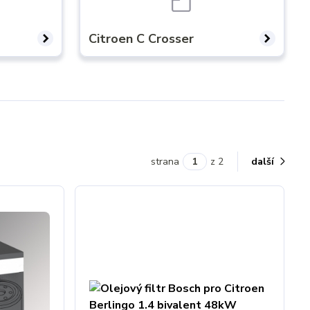
Citroen C Crosser
strana
z 2
další