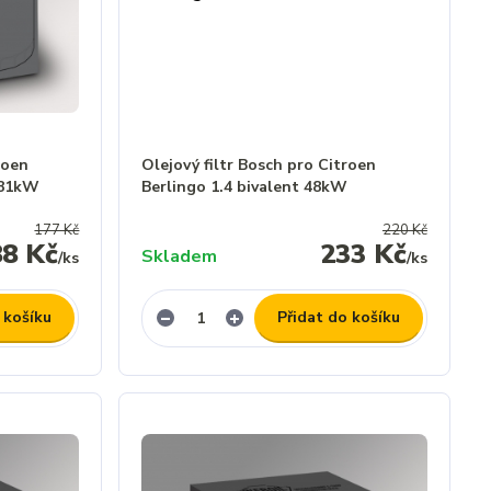
roen
Olejový filtr Bosch pro Citroen
 81kW
Berlingo 1.4 bivalent 48kW
177 Kč
220 Kč
88 Kč
233 Kč
Skladem
/
ks
/
ks
 košíku
Přidat do košíku