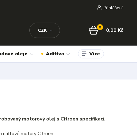
Přihlášení
0
0,00 Kč
CZK
Více
odové oleje
Aditiva
robovaný motorový olej s Citroen specifikací
.
a naftové motory Citroen.