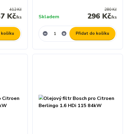
412 Kč
280 Kč
37 Kč
296 Kč
Skladem
/
ks
/
ks
 košíku
Přidat do košíku