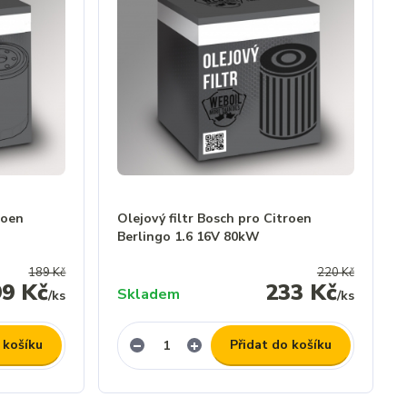
roen
Olejový filtr Bosch pro Citroen
Berlingo 1.6 16V 80kW
189 Kč
220 Kč
99 Kč
233 Kč
Skladem
/
ks
/
ks
 košíku
Přidat do košíku