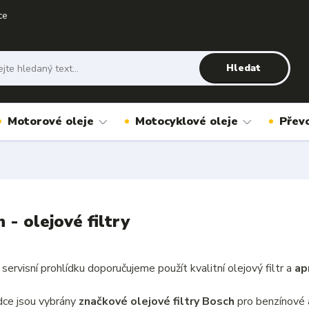
ce
Hledat
Motorové oleje
Motocyklové oleje
Přev
 - olejové filtry
servisní prohlídku doporučujeme použít kvalitní olejový filtr a
ap
ídce jsou vybrány
značkové olejové filtry Bosch
pro benzínové 