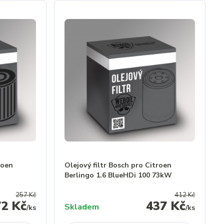
roen
Olejový filtr Bosch pro Citroen
Berlingo 1.6 BlueHDi 100 73kW
257 Kč
412 Kč
72 Kč
437 Kč
Skladem
/
ks
/
ks