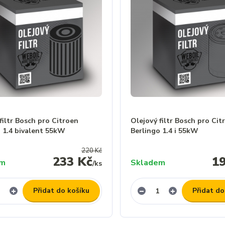
filtr Bosch pro Citroen
Olejový filtr Bosch pro Cit
o 1.4 bivalent 55kW
Berlingo 1.4 i 55kW
220 Kč
233 Kč
1
em
Skladem
/
ks
Přidat do košíku
Přidat do