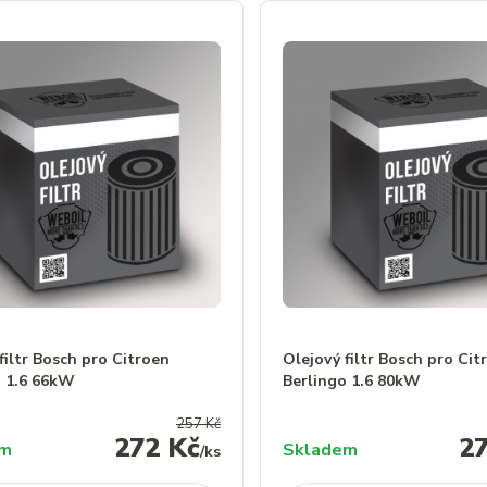
filtr Bosch pro Citroen
Olejový filtr Bosch pro Cit
o 1.6 66kW
Berlingo 1.6 80kW
257 Kč
272 Kč
2
em
Skladem
/
ks