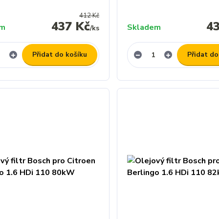
412 Kč
437 Kč
4
em
Skladem
/
ks
Přidat do košíku
Přidat do