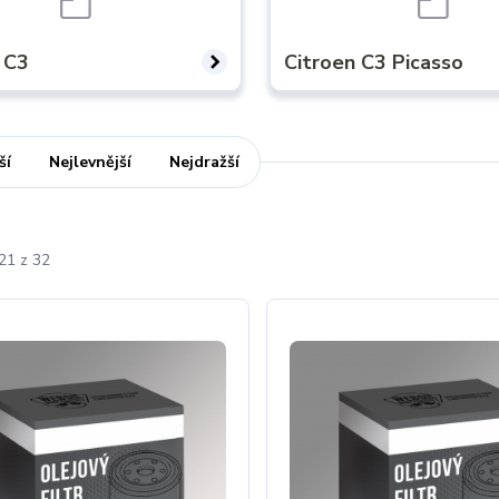
 C3
Citroen C3 Picasso
ší
Nejlevnější
Nejdražší
21 z 32