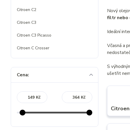
Citroen C2
Nový olejo
filtr nebo
Citroen C3
Ideální int
Citroen C3 Picasso
Včasná a p
Citroen C Crosser
nedostateč
S výhodný
ušetřit nem
Cena:
Kč
Kč
Citroen