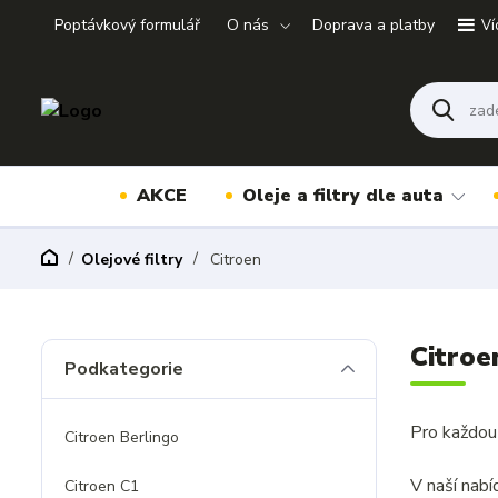
Poptávkový formulář
O nás
Doprava a platby
Ví
AKCE
Oleje a filtry dle auta
Olejové filtry
Citroen
Citroen
Podkategorie
Pro každou 
Citroen Berlingo
V naší nab
Citroen C1