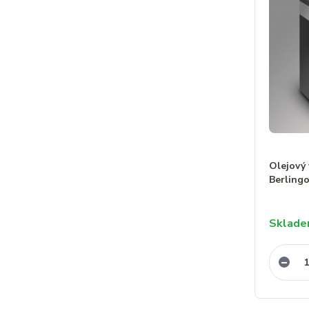
Olejový 
Berling
Sklad