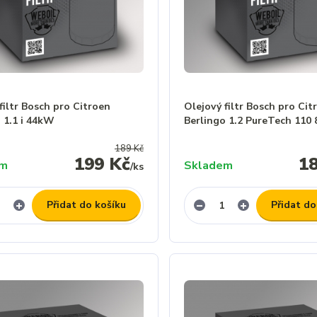
filtr Bosch pro Citroen
Olejový filtr Bosch pro Cit
 1.1 i 44kW
Berlingo 1.2 PureTech 110
189 Kč
199 Kč
1
em
Skladem
/
ks
Přidat do košíku
Přidat do