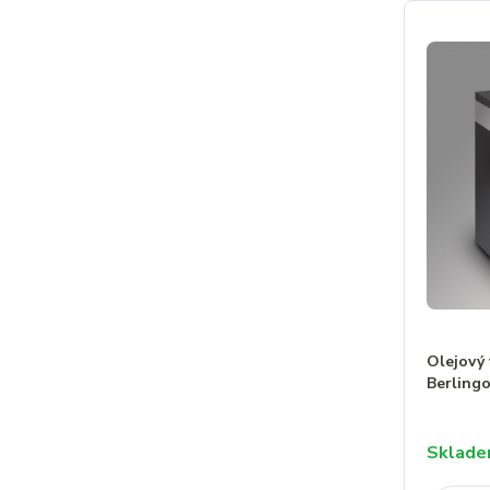
Olejový 
Berling
Sklad