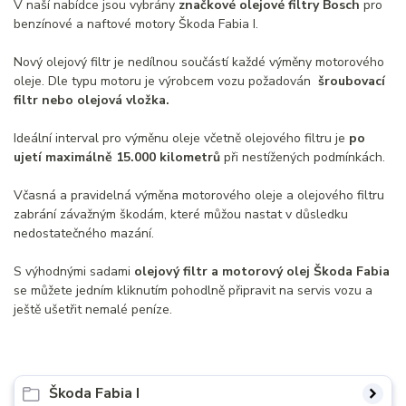
V naší nabídce jsou vybrány
značkové olejové filtry Bosch
pro
benzínové a naftové motory Škoda Fabia I.
Nový olejový filtr je nedílnou součástí každé výměny motorového
oleje. Dle typu motoru je výrobcem vozu požadován
šroubovací
filtr nebo olejová vložka.
Ideální interval pro výměnu oleje včetně olejového filtru je
po
ujetí maximálně 15.000 kilometrů
při nestížených podmínkách.
Včasná a pravidelná výměna motorového oleje a olejového filtru
zabrání závažným škodám, které můžou nastat v důsledku
nedostatečného mazání.
S výhodnými sadami
olejový filtr a motorový olej Škoda Fabia
se můžete jedním kliknutím pohodlně připravit na servis vozu a
ještě ušetřit nemalé peníze.
Škoda Fabia I