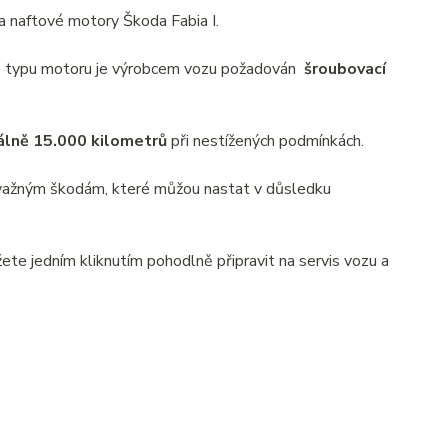
a naftové motory Škoda Fabia I.
Dle typu motoru je výrobcem vozu požadován
šroubovací
álně 15.000 kilometrů
při nestížených podmínkách.
závažným škodám, které můžou nastat v důsledku
te jedním kliknutím pohodlně připravit na servis vozu a