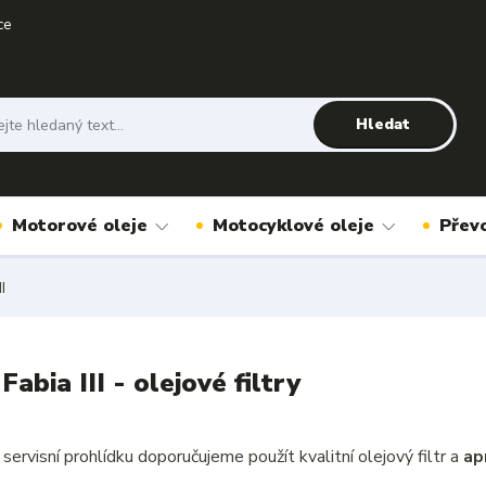
ce
Hledat
Motorové oleje
Motocyklové oleje
Přev
I
abia III - olejové filtry
servisní prohlídku doporučujeme použít kvalitní olejový filtr a
ap