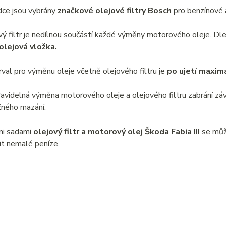
ídce jsou vybrány
značkové olejové filtry Bosch
pro benzínové 
vý filtr je nedílnou součástí každé výměny motorového oleje. 
 olejová vložka.
erval pro výměnu oleje včetně olejového filtru je
po ujetí maxim
ravidelná výměna motorového oleje a olejového filtru zabrání 
ného mazání.
mi sadami
olejový filtr a motorový olej Škoda Fabia III
se může
it nemalé peníze.