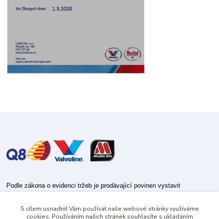
Podle zákona o evidenci tržeb je prodávající povinen vystavit
kupujícímu účtenku.
S cílem usnadnit Vám používat naše webové stránky využíváme
Zároveň je povinen zaevidovat přijatou tržbu u správce daně online; v
cookies. Používáním našich stránek souhlasíte s ukládáním