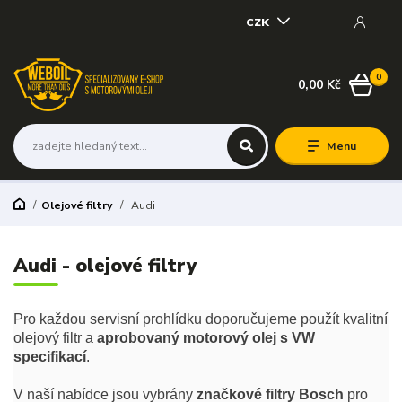
CZK
0
0,00 Kč
Menu
Olejové filtry
Audi
Audi - olejové filtry
Pro každou servisní prohlídku doporučujeme použít kvalitní
olejový filtr a
aprobovaný motorový olej s VW
specifikací
.
V naší nabídce jsou vybrány
značkové filtry Bosch
pro