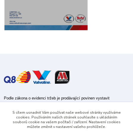
Podle zákona o evidenci tržeb je prodávající povinen vystavit
kupujícímu účtenku.
S cílem usnadnit Vám používat naše webové stránky využíváme
Zároveň je povinen zaevidovat přijatou tržbu u správce daně online; v
cookies. Používáním našich stránek souhlasíte s ukládáním
případě technického výpadku pak nejpozději do 48 hodin.
souborů cookie na vašem počítači / zařízení. Nastavení cookies
můžete změnit v nastavení vašeho prohlížeče.