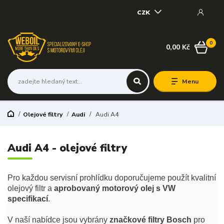
CZK
0
0,00 Kč
Menu
Olejové filtry
Audi
Audi A4
Audi A4 - olejové filtry
Pro každou servisní prohlídku doporučujeme použít kvalitní
olejový filtr a
aprobovaný motorový olej s VW
specifikací
.
V naší nabídce jsou vybrány
značkové filtry Bosch
pro