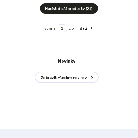
Načíst další produkty (21)
strana
z 5
další
Novinky
Zobrazit všechny novinky