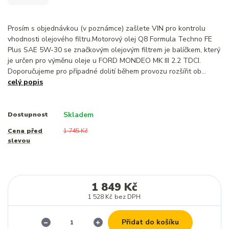
Prosím s objednávkou (v poznámce) zašlete VIN pro kontrolu
vhodnosti olejového filtru.Motorový olej Q8 Formula Techno FE
Plus SAE 5W-30 se značkovým olejovým filtrem je balíčkem, který
je určen pro výměnu oleje u FORD MONDEO MK III 2.2 TDCI.
Doporučujeme pro případné dolití během provozu rozšířit ob...
celý popis
Skladem
Dostupnost
Cena před
1 745 Kč
slevou
1 849 Kč
1 528 Kč
bez DPH
Přidat do košíku