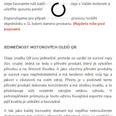
oleje.Seznamte náš balíček pro výměnu oleje s Vaším motorem a
ušetříte spoustu peněz!
Doporučujeme pro případné dolití během provozu rozšířit
objednávku o 1L balení daného produktu.
(Najdete níže pod
popisem)
JEDINEČNOST MOTOROVÝCH OLEJŮ Q8:
Oleje značky Q8 jsou jedinečné, protože se vyrábí ze surové ropy
(tzv. crude). Jedná se tedy o přírodní produkt, který je vytvářen
přírodou a ne činností člověka. A jako všechny přírodní produkty
je surová ropa nepředvídatelná a má tendenci měnit svůj typ a
jakost v závislosti na svém zdroji. Přesto je v podstatě tento
přírodní produkt dokonale konzistentní a má skvělou kvalitu, a to
představuje vůči ostatním zdrojům velikou výhodu. V
petrolejářském průmyslu je touto výhrou Kuvajtská exportní ropa,
jejíž kvalita je unikátní a bezvadná.
A tak jako každý bezvadný diamant byl nejdříve nebroušeným