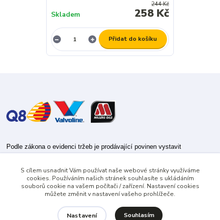
244 Kč
258 Kč
Skladem
Přidat do košíku
Podle zákona o evidenci tržeb je prodávající povinen vystavit
kupujícímu účtenku.
S cílem usnadnit Vám používat naše webové stránky využíváme
Zároveň je povinen zaevidovat přijatou tržbu u správce daně online; v
cookies. Používáním našich stránek souhlasíte s ukládáním
případě technického výpadku pak nejpozději do 48 hodin.
souborů cookie na vašem počítači / zařízení. Nastavení cookies
můžete změnit v nastavení vašeho prohlížeče.
Souhlasím
Nastavení