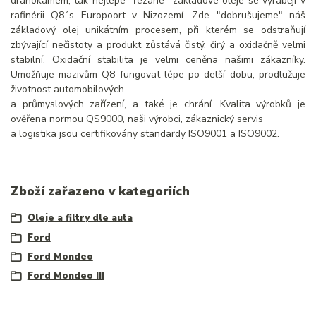
drahokamem, tak nejlépe "řezané" základové oleje se vyrábějí v
rafinérii Q8´s Europoort v Nizozemí. Zde "dobrušujeme" náš
základový olej unikátním procesem, při kterém se odstraňují
zbývající nečistoty a produkt zůstává čistý, čirý a oxidačně velmi
stabilní. Oxidační stabilita je velmi ceněna našimi zákazníky.
Umožňuje mazivům Q8 fungovat lépe po delší dobu, prodlužuje
životnost automobilových
a průmyslových zařízení, a také je chrání. Kvalita výrobků je
ověřena normou QS9000, naši výrobci, zákaznický servis
a logistika jsou certifikovány standardy ISO9001 a ISO9002.
Zboží zařazeno v kategoriích
Oleje a filtry dle auta
Ford
Ford Mondeo
Ford Mondeo III