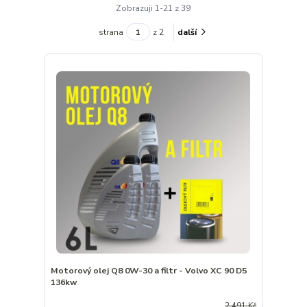
Zobrazuji 1-21 z 39
strana
z 2
další
Motorový olej Q8 0W-30 a filtr - Volvo XC 90 D5
136kw
2 491 Kč