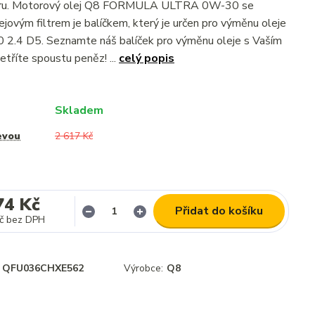
ltru. Motorový olej Q8 FORMULA ULTRA 0W-30 se
jovým filtrem je balíčkem, který je určen pro výměnu oleje
 2.4 D5. Seznamte náš balíček pro výměnu oleje s Vaším
tříte spoustu peněz! ...
celý popis
Skladem
evou
2 617 Kč
74 Kč
Přidat do košíku
č
bez DPH
QFU036CHXE562
Výrobce:
Q8