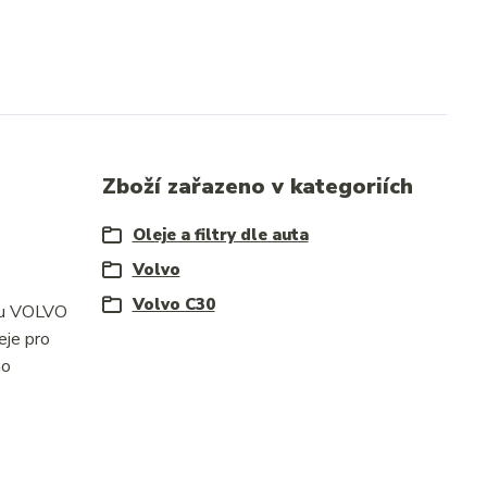
Zboží zařazeno v kategoriích
Oleje a filtry dle auta
Volvo
Volvo C30
e u VOLVO
eje pro
ho