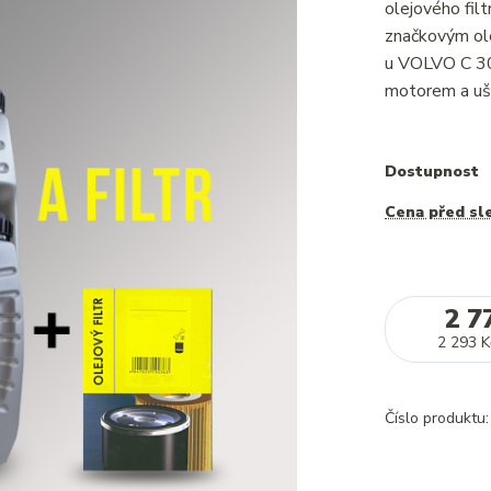
olejového fi
značkovým ole
u VOLVO C 30
motorem a uše
Dostupnost
Cena před sl
2 7
2 293 K
Číslo produktu: