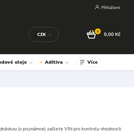
Přihlášení
0
0,00 Kč
CZK
Více
odové oleje
Aditiva
dnávkou (v poznámce) zašlete VIN pro kontrolu vhodnosti