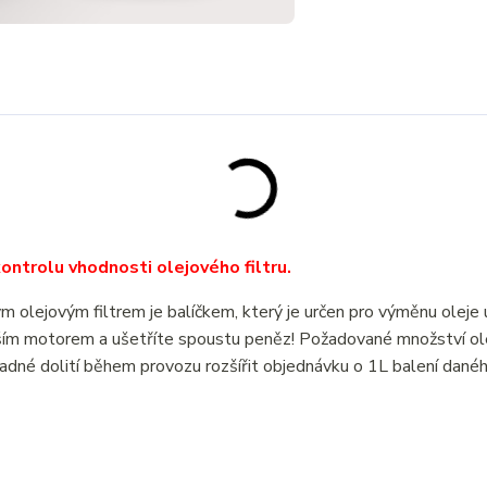
ntrolu vhodnosti olejového filtru.
jovým filtrem je balíčkem, který je určen pro výměnu olej
ším motorem a ušetříte spoustu peněz! Požadované množství ol
adné dolití během provozu rozšířit objednávku o 1L balení dané