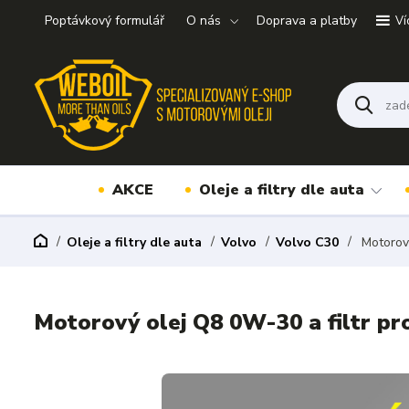
Poptávkový formulář
O nás
Doprava a platby
Ví
AKCE
Oleje a filtry dle auta
Oleje a filtry dle auta
Volvo
Volvo C30
Motorový
Motorový olej Q8 0W-30 a filtr p