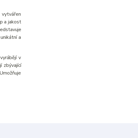
e vytvářen
p a jakost
ředstavuje
unikátní a
yrábějí v
 zbývající
. Umožňuje