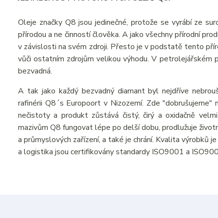
Oleje značky Q8 jsou jedinečné, protože se vyrábí ze suro
přírodou a ne činností člověka. A jako všechny přírodní pr
v závislosti na svém zdroji. Přesto je v podstatě tento př
vůči ostatním zdrojům velikou výhodu. V petrolejářském prů
bezvadná.
A tak jako každý bezvadný diamant byl nejdříve nebrou
rafinérii Q8´s Europoort v Nizozemí. Zde "dobrušujeme" n
nečistoty a produkt zůstává čistý, čirý a oxidačně velmi
mazivům Q8 fungovat lépe po delší dobu, prodlužuje živo
a průmyslových zařízení, a také je chrání. Kvalita výrobků 
a logistika jsou certifikovány standardy ISO9001 a ISO90