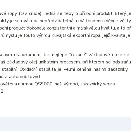
vé ropy (tzv. crude). Jedná se tedy o přírodní produkt, který j
odukty je surová ropa nepředvídatelná a má tendenci měnit svůj ty
írodní produkt dokonale konzistentní a má skvělou kvalitu, a to p
myslu je touto výhrou Kuvajtská exportní ropa, jejíž kvalita je 
šeným drahokamem, tak nejlépe "řezané" základové oleje se v
áš základový olej unikátním procesem, při kterém se odstraňují
 stabilní. Oxidační stabilita je velmi ceněna našimi zákazníky
tnost automobilových
je ověřena normou QS9000, naši výrobci, zákaznický servis
02