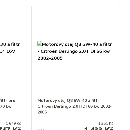
iltr pro
Motorový olej Q8 5W-40 a filtr -
 70 kw
Citroen Berlingo 2,0 HDI 66 kw 2002-
2005
1 649 Kč
1 351 Kč
747 Kč
1 433 Kč