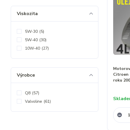
Viskozita
5W-30
(5)
5W-40
(30)
10W-40
(27)
Motorový
Citroen 
Výrobce
roku 20
Q8
(57)
Sklad
Valvoline
(61)