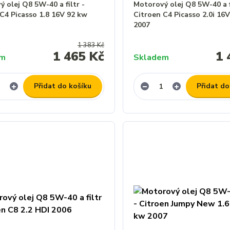
 olej Q8 5W-40 a filtr -
Motorový olej Q8 5W-40 a f
C4 Picasso 1.8 16V 92 kw
Citroen C4 Picasso 2.0i 16
2007
1 383 Kč
1 465 Kč
1 
em
Skladem
Přidat do košíku
Přidat do