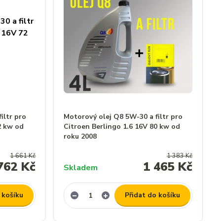
iltr pro
Motorový olej Q8 5W-30 a filtr pro
2 kw od
Citroen Berlingo 1.6 16V 80 kw od
roku 2008
1 661 Kč
1 383 Kč
762 Kč
1 465 Kč
Skladem
 košíku
Přidat do košíku