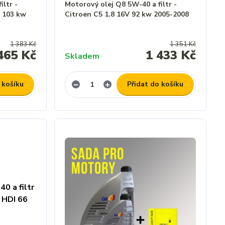
iltr -
Motorový olej Q8 5W-40 a filtr -
V 103 kw
Citroen C5 1.8 16V 92 kw 2005-2008
1 383 Kč
1 351 Kč
465 Kč
1 433 Kč
Skladem
 košíku
Přidat do košíku