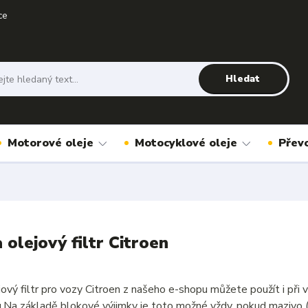
ce
Hledat
Motorové oleje
Motocyklové oleje
Přev
 olejový filtr Citroen
jový filtr pro vozy Citroen z našeho e-shopu můžete použít i p
u.Na základě blokové výjimky je toto možné vždy, pokud mazivo 