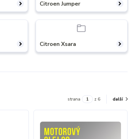
Citroen Jumper
Citroen Xsara
strana
z 6
další