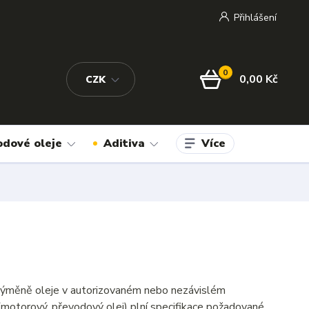
Přihlášení
0
0,00 Kč
CZK
Více
odové oleje
Aditiva
ři výměně oleje v autorizovaném nebo nezávislém
(motorový, převodový olej) plní specifikace požadované