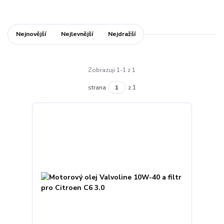
Nejnovější
Nejlevnější
Nejdražší
Zobrazuji 1-1 z 1
strana
z 1