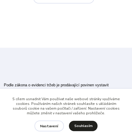
Podle zákona o evidenci tržeb je prodávající povinen vystavit
kupujícímu účtenku.
S cílem usnadnit Vám používat naše webové stránky využíváme
Zároveň je povinen zaevidovat přijatou tržbu u správce daně online; v
cookies. Používáním našich stránek souhlasíte s ukládáním
případě technického výpadku pak nejpozději do 48 hodin.
souborů cookie na vašem počítači / zařízení. Nastavení cookies
můžete změnit v nastavení vašeho prohlížeče.
Souhlasím
Nastavení